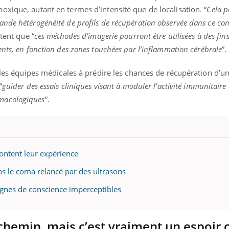
xique, autant en termes d’intensité que de localisation. “
Cela p
nde hétérogénéité de profils de récupération observée dans ce con
utent que “
ces méthodes d’imagerie pourront être utilisées à des fin
ents, en fonction des zones touchées par
l’inflammation cérébrale
”.
r les équipes médicales à prédire les chances de récupération d’un
“
guider des essais cliniques visant à moduler l'activité immunitaire
macologiques
”.
ontent leur expérience
s le coma relancé par des ultrasons
ignes de conscience imperceptibles
 chemin, mais c’est vraiment un espoir 