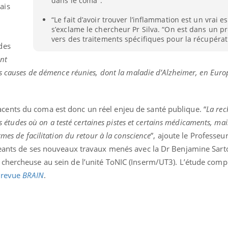
dans le coma".
ais
“Le fait d’avoir trouver l’inflammation est un vrai es
s’exclame le chercheur Pr Silva. “On est dans un p
vers des traitements spécifiques pour la récupéra
des
ont
s causes de démence réunies, dont la maladie d’Alzheimer, en Euro
ents du coma est donc un réel enjeu de santé publique. “
La rec
es études où on a testé certaines pistes et certains médicaments, mai
mes de facilitation du retour à la conscience
”, ajoute le Professeur
ageants de ses nouveaux travaux menés avec la Dr Benjamine Sar
chercheuse au sein de l’unité ToNIC (Inserm/UT3). L’étude comp
a
revue
BRAIN
.
« jumeau numérique » pour
tube
iliter l’accès à la médecine
Youtube
ventive
établissement lié à un groupe