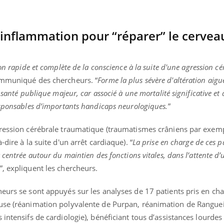
ualiste innove en matière de bilan de
é : l'utilisation d'un « jumeau
érique » permet ...
l’inflammation pour “réparer” le cervea
on rapide et complète de la conscience à la suite d'une
agression cé
ommuniqué des chercheurs. “
Forme la plus sévère d'altération aigu
 santé publique majeur, car associé à une mortalité significative et
esponsables d’importants handicaps neurologiques.
”
gression cérébrale traumatique (traumatismes crâniens par exem
dire à la suite d'un arrêt cardiaque). “
La prise en charge de ces pa
 centrée autour du maintien des fonctions vitales, dans l’attente d’
”, expliquent les chercheurs.
heurs se sont appuyés sur les analyses de 17 patients pris en ch
use (réanimation polyvalente de Purpan, réanimation de Ranguei
 intensifs de cardiologie), bénéficiant tous d’assistances lourdes