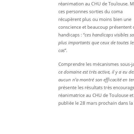
réanimation au CHU de Toulouse. M
ces personnes sorties du coma
récupèrent plus ou moins bien une
conscience et beaucoup présentent 
handicaps : “
ces handicaps visibles s
plus importants que ceux de toutes le
cas
”.
Comprendre les mécanismes sous-jac
ce domaine est très active, il y a eu d
aucun n’a montré son efficacité en ter
présente les résultats très encour
réanimatrice au CHU de Toulouse et 
publiée le 28 mars prochain dans l
Youtube
 Mains : se
Diabète & Ramadan 2026
Un 
Youtube
You
outube
fac
Le Ramadan approche, et, pour de
pré
un tout nouveau
nombreuses personnes atteintes de
Un 
lage, piscine,
diabète, c'est une période de questions, de