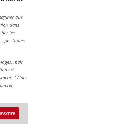
maginer que
ation dans
chez les
s spécifiques
images, mais
ion est
caments ! Alors
concret
'inscrire