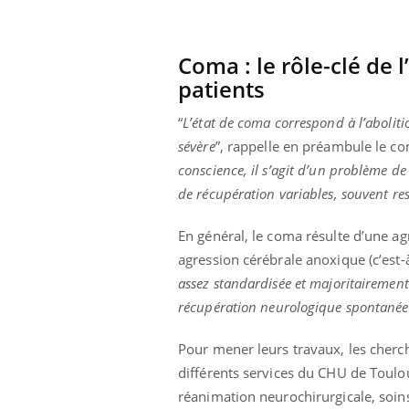
mut
air… Nos mains
défis, mais ...
sant
num
Coma : le rôle-clé de 
patients
“
L’état de coma correspond à l’aboliti
sévère
”, rappelle en préambule le c
conscience, il s’agit d’un problème de
de récupération variables, souvent r
En général, le coma résulte d’une a
agression cérébrale anoxique (c’est-à-
assez standardisée et majoritairement
récupération
neurologique spontanée
Pour mener leurs travaux, les cherc
différents services du CHU de Toulo
réanimation neurochirurgicale, soins