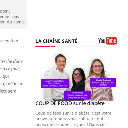
poir”,
remier pas
tion du coma.”
pe en tout
LA CHAÎNE SANTÉ
Youtube
herche dans
s à ce jour,
, qui
ton, médecin
lète sera
Youtube
COUP DE FOOD sur le diabète
Youtube
Coup de food sur le diabète, c'est votre
nouveau rendez-vous culinaire qui
bouscule les idées reçues ! Dans cet