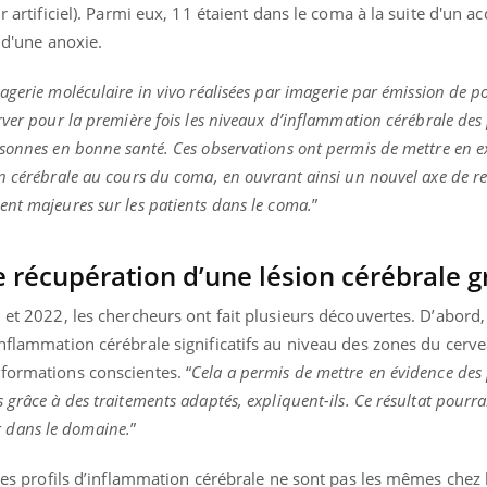
r artificiel). Parmi eux, 11 étaient dans le coma à la suite d'un ac
e d'une anoxie.
gerie moléculaire in vivo réalisées par imagerie par émission de po
rver pour la première fois les niveaux d’inflammation cérébrale des
rsonnes en bonne santé. Ces observations ont permis de mettre en 
on cérébrale au cours du coma, en ouvrant ainsi un nouvel axe de r
nt majeures sur les patients dans le coma.
”
e récupération d’une lésion cérébrale g
8 et 2022, les chercheurs ont fait plusieurs découvertes. D’abord
inflammation cérébrale significatifs au niveau des zones du cerv
nformations conscientes. “
Cela a permis de mettre en évidence des
grâce à des traitements adaptés, expliquent-ils. Ce résultat pourra
 dans le domaine.
”
 les profils d’inflammation cérébrale ne sont pas les mêmes chez 