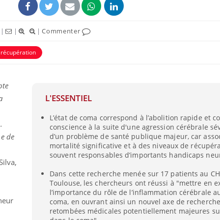
|
|
|
Commenter
récupération
pte
L'ESSENTIEL
a
L’état de coma correspond à l’abolition rapide et c
.
conscience à la suite d'une agression cérébrale sévè
e de
d’un problème de santé publique majeur, car asso
mortalité significative et à des niveaux de récupéra
souvent responsables d’importants handicaps neu
Silva,
Dans cette recherche menée sur 17 patients au C
Toulouse, les chercheurs ont réussi à "mettre en 
l’importance du rôle de l’inflammation cérébrale a
cheur
coma, en ouvrant ainsi un nouvel axe de recherch
retombées médicales potentiellement majeures sur