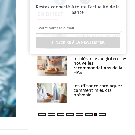
Restez connecté à toute l’actualité de la
Twitter
Facebook
Instagram
Santé
EN DIRECT
Cerveau : le mystère de la
Le décalage des horaires
"madeleine de Proust"
d'été : quel impact sur le
enfin expliqué
sommeil ?
S'INSCRIRE À LA NEWSLETTER
Intolérance au gluten : les
Grossesse : ces polluants
nouvelles
pourraient influencer le
recommandations de la
poids des enfants
HAS
Insuffisance cardiaque :
Autisme : pourquoi le
comment mieux la
cerveau reconnaît-il les
prévenir
visages autrement ?