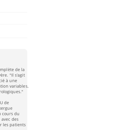
omplète de la
re. "Il s’agit
cié à une
tion variables,
rologiques."
HU de
exergue
u cours du
e avec des
 les patients