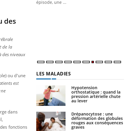
épisode, une ...
Quand l’entreprise mise sur le bien
Ec
Youtube
You
Youtube
être global
quo
u des
Dan
der
rébrale
com
et é
ë de la
 à des niveaux
LES MALADIES
ple) ou d’une
tients est
Hypotension
une
orthostatique : quand la
pression artérielle chute
au lever
arge dans
Drépanocytose : une
déformation des globules
l,
rouges aux conséquences
 des fonctions
graves