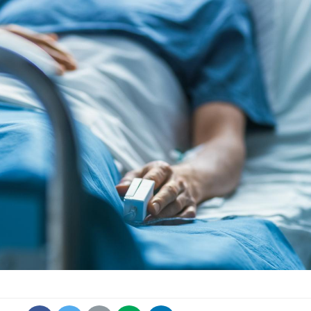
Comment gérer le
sommeil des enfants en
vacances ?
Bilan prévention : ce que
les kinés pourront
bientôt faire
TDAH : quel est ce
traitement autorisé aux
États-Unis ?