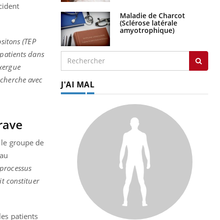
cident
Maladie de Charcot
(Sclérose latérale
amyotrophique)
sitons (TEP
 patients dans
exergue
echerche avec
J'AI MAL
rave
, le groupe de
eau
 processus
it constituer
les patients