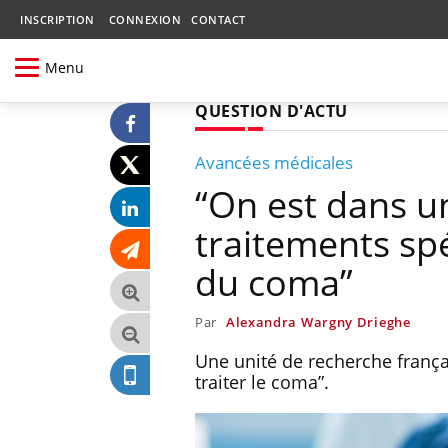
INSCRIPTION
CONNEXION
CONTACT
Menu
QUESTION D'ACTU
Avancées médicales
“On est dans u
traitements sp
du coma”
Par
Alexandra Wargny Drieghe
Une unité de recherche franç
traiter le coma”.