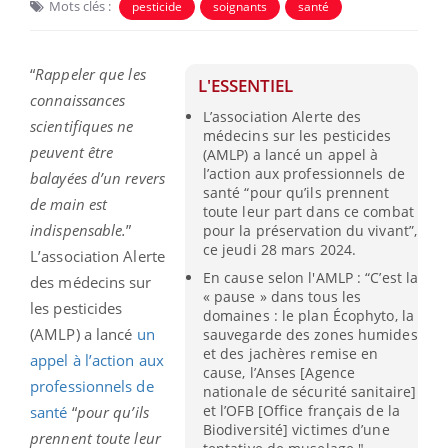
Mots clés :
pesticide
soignants
santé
“
Rappeler que les
L'ESSENTIEL
connaissances
L’association Alerte des
scientifiques ne
médecins sur les pesticides
peuvent être
(AMLP) a lancé un appel à
l’action aux professionnels de
balayées d’un revers
santé “pour qu’ils prennent
de main est
toute leur part dans ce combat
indispensable.
”
pour la préservation du vivant”,
ce jeudi 28 mars 2024.
L’association Alerte
En cause selon l'AMLP : “C’est la
des médecins sur
« pause » dans tous les
les pesticides
domaines : le plan Écophyto, la
(AMLP) a lancé
un
sauvegarde des zones humides
et des jachères remise en
appel à l’action aux
cause, l’Anses [Agence
professionnels de
nationale de sécurité sanitaire]
et l’OFB [Office français de la
santé
“
pour qu’ils
Biodiversité] victimes d’une
prennent toute leur