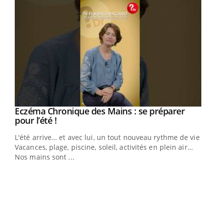
Eczéma Chronique des Mains : se préparer
Youtube
Youtube
pour l’été !
L'été arrive… et avec lui, un tout nouveau rythme de vie !
Vacances, plage, piscine, soleil, activités en plein air…
Nos mains sont ...
Dia
You
Le 