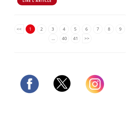
LIRE L'ARTICLE
<<
1
2
3
4
5
6
7
8
9
…
40
41
>>
Twitter
Facebook
Instagram