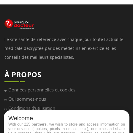
Le site santé de référence avec chaque jour toute l'actualité
médicale decryptée par des médecins en exercice et les
conseils des meilleurs spécialistes.
À PROPOS
Données personnelles et cookies
Qui sommes-nous
Conditions d'utilisation
Plan du site
Welcome
With our 225
partners
, we wish to store and access information on
Mentions Légales
your devices (cookies, pixels in emails, etc.), combine and share