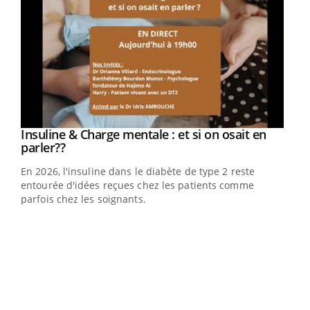
Insuline & Charge mentale : et si on osait en
Youtube
Youtube
parler??
En 2026, l'insuline dans le diabète de type 2 reste
entourée d'idées reçues chez les patients comme
parfois chez les soignants.
Ecz
You
pour
L'ét
Vaca