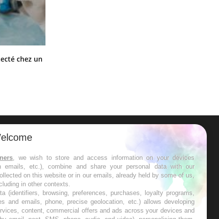
Mortalité infantile : un rapport
tecté chez un
s’interroge sur son taux élevé en
France
elcome
ER
tners
, we wish to store and access information on your devices
in emails, etc.), combine and share your personal data with our
s les semaines les meilleures
ollected on this website or in our emails, already held by some of us,
ncluding in other contexts.
ta (identifiers, browsing, preferences, purchases, loyalty programs,
es and emails, phone, precise geolocation, etc.) allows developing
ervices, content, commercial offers and ads across your devices and