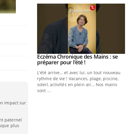
Eczéma Chronique des Mains : se
Youtube
Youtube
préparer pour l’été !
L'été arrive… et avec lui, un tout nouveau
rythme de vie ! Vacances, plage, piscine,
soleil, activités en plein air… Nos mains
sont ...
Youtube
Diabète & Ramadan 2026
Un
Youtube
You
fac
on impact sur
Le Ramadan approche, et, pour de
pr
nombreuses personnes atteintes de
Un 
diabète, c'est une période de questions, de
nt paternel
mut
défis, mais ...
isque plus
san