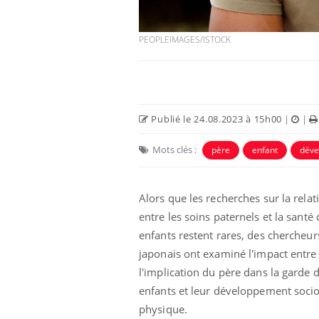
PEOPLEIMAGES/ISTOCK
Publié le 24.08.2023 à 15h00
|
|
 Mains :
Carence en fer : comprendre pour
Ins
Youtube
You
Youtube
Youtube
prévenir
osa
Mots clés :
père
enfant
déve
aciles à aborder...
Fatigue, irritabilité, brouillard mental ou
En 2
poser des
même alopécie… Les symptômes de la
rest
Alors que les recherches sur la relat
'un proche c'est
carence en fer sont multiples ce qui la rend
pat
...
entre les soins paternels et la santé
enfants restent rares, des chercheur
japonais ont examiné l'impact entre
l'implication du père dans la garde 
enfants et leur développement socio
physique.