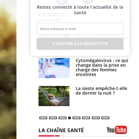
Restez connecté à toute l’actualité de la
Twitter
Facebook
Instagram
Santé
EN DIRECT
Les médicaments GLP-1
VIH : la fin du comprimé
protègent-ils aussi les os
tous les jours se profile-t-
?
elle enfin ?
S'INSCRIRE À LA NEWSLETTER
Cytomégalovirus : ce qui
Pourquoi votre ventre
change dans la prise en
gâche-t-il les premiers
charge des femmes
jours de vos vacances ?
enceintes
La sieste empêche-t-elle
Fortes chaleurs :
de dormir la nuit ?
pourquoi le risque de
noyade grimpe-t-il ?
LA CHAÎNE SANTÉ
Youtube