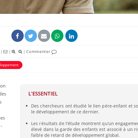
|
|
|
Commenter
uline & Charge mentale : et si on
tube
Youtube
it en parler??
loppement
026, l'insuline dans le diabète de type 2
e entourée d'idées reçues chez les
ion
ients comme parfois chez les soignants.
L'ESSENTIEL
 des
s
Des chercheurs ont étudié le lien père-enfant et s
le développement de ce dernier.
des
Les résultats de l'étude montrent qu’un engageme
-
élevé dans la garde des enfants est associé à un r
faible de retard de développement global.