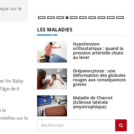
num
ique sur le
LES MALADIES
Hypotension
orthostatique : quand la
pression artérielle chute
au lever
Drépanocytose : une
déformation des globules
rouges aux conséquences
er for Baby
graves
l'âge de 6
Maladie de Charcot
(Sclérose latérale
amyotrophique)
 le
tielles sur le