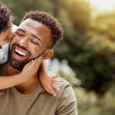
Toujours connectés :
comment le travail
empiète de plus en plus
sur nos soirées
Cancer colorectal : une
stratégie simple aurait
changé la donne au Pays
basque
Chikungunya, dengue,
West Nile : que se passe-
t-il dans le sud de la
France ?