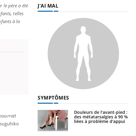
J'AI MAL
r le père a été
ants, telles
fants à la
SYMPTÔMES
Douleurs de l’avant-pied :
pourrait
des métatarsalgies à 90 %
liées à problème d’appui
 Tsuguhiko