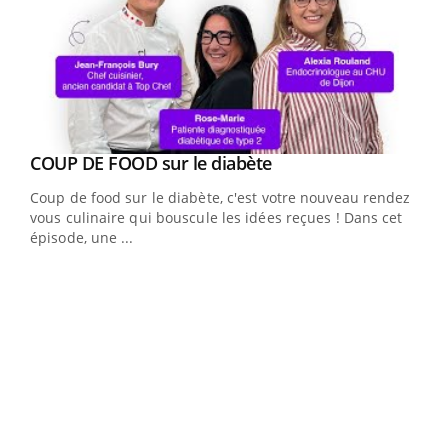
Youtube
cès
COUP DE FOOD sur le diabète
Youtube
Coup de food sur le diabète, c'est votre nouveau rendez-
 en
vous culinaire qui bouscule les idées reçues ! Dans cet
u
épisode, une ...
Qua
You
"Les
trav
DRH 