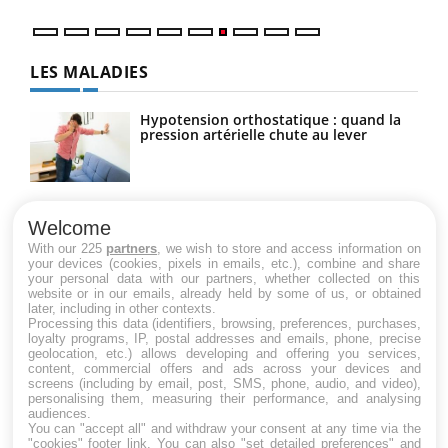
LES MALADIES
Hypotension orthostatique : quand la
pression artérielle chute au lever
Drépanocytose : une déformation des
globules rouges aux conséquences
Welcome
graves
With our 225
partners
, we wish to store and access information on
your devices (cookies, pixels in emails, etc.), combine and share
your personal data with our partners, whether collected on this
website or in our emails, already held by some of us, or obtained
Maladie de Charcot (Sclérose latérale
later, including in other contexts.
amyotrophique)
Processing this data (identifiers, browsing, preferences, purchases,
loyalty programs, IP, postal addresses and emails, phone, precise
geolocation, etc.) allows developing and offering you services,
content, commercial offers and ads across your devices and
screens (including by email, post, SMS, phone, audio, and video),
personalising them, measuring their performance, and analysing
audiences.
You can "accept all" and withdraw your consent at any time via the
"cookies" footer link
. You can also "set detailed preferences" and