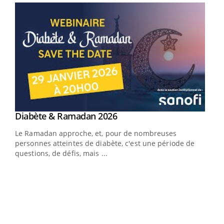
Youtube
Diabète & Ramadan 2026
Youtube
Le Ramadan approche, et, pour de nombreuses
personnes atteintes de diabète, c'est une période de
questions, de défis, mais ...
Un « jumeau numérique » pour faciliter l’accès
COU
Youtube
You
Youtube
à la médecine préventive
Coup