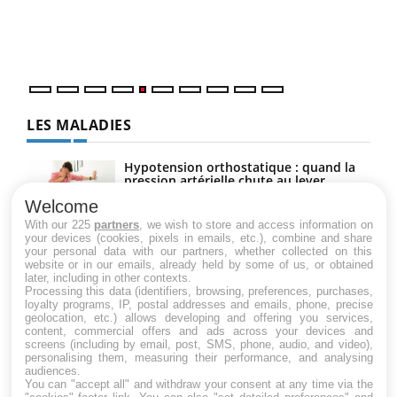
Un établissement lié à un groupe mutualiste innove en
vous
matière de bilan de santé : l'utilisation d'un « jumeau
épis
numérique » permet ...
LES MALADIES
Hypotension orthostatique : quand la
pression artérielle chute au lever
Welcome
With our 225
partners
, we wish to store and access information on
your devices (cookies, pixels in emails, etc.), combine and share
Drépanocytose : une déformation des
your personal data with our partners, whether collected on this
globules rouges aux conséquences
website or in our emails, already held by some of us, or obtained
graves
later, including in other contexts.
Processing this data (identifiers, browsing, preferences, purchases,
loyalty programs, IP, postal addresses and emails, phone, precise
geolocation, etc.) allows developing and offering you services,
Maladie de Charcot (Sclérose latérale
content, commercial offers and ads across your devices and
amyotrophique)
screens (including by email, post, SMS, phone, audio, and video),
personalising them, measuring their performance, and analysing
audiences.
You can "accept all" and withdraw your consent at any time via the