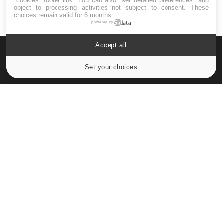
"cookies" footer link
. You can also "set detailed preferences" and
object to processing activities not subject to consent. These
choices remain valid for 6 months.
powered by
Accept all
Set your choices
Cookies settings
Le site santé de référence avec chaque jour toute l'actualité
médicale decryptée par des médecins en exercice et les
conseils des meilleurs spécialistes.
À PROPOS
Données personnelles et cookies
Qui sommes-nous
Conditions d'utilisation