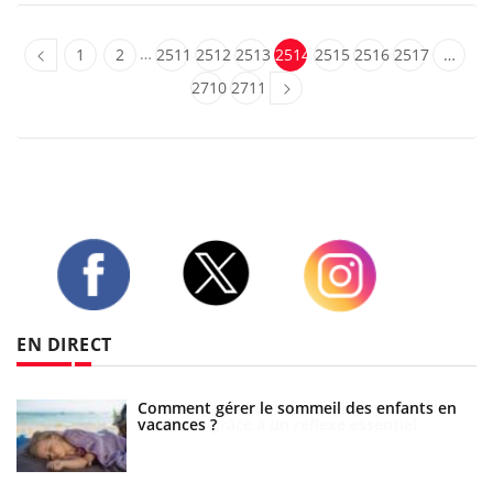
…
1
2
2511
2512
2513
2514
2515
2516
2517
…
2710
2711
Twitter
Facebook
Instagram
EN DIRECT
Comment gérer le sommeil des enfants en
vacances ?