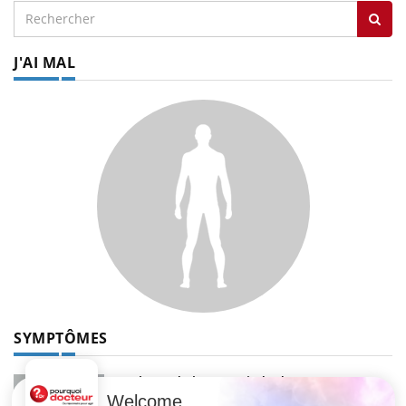
J'AI MAL
SYMPTÔMES
Douleurs de l’avant-pied : des
métatarsalgies à 90 % liées à problème
Welcome