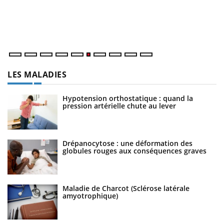
Co
cu
un
LES MALADIES
Hypotension orthostatique : quand la
pression artérielle chute au lever
Drépanocytose : une déformation des
globules rouges aux conséquences graves
Maladie de Charcot (Sclérose latérale
amyotrophique)