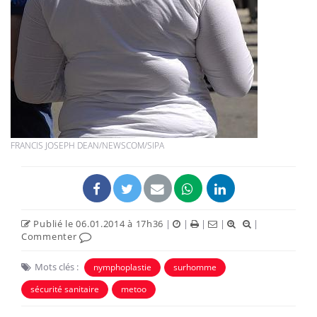
FRANCIS JOSEPH DEAN/NEWSCOM/SIPA
Publié le 06.01.2014 à 17h36
|
|
|
|
|
Commenter
Mots clés :
nymphoplastie
surhomme
sécurité sanitaire
metoo