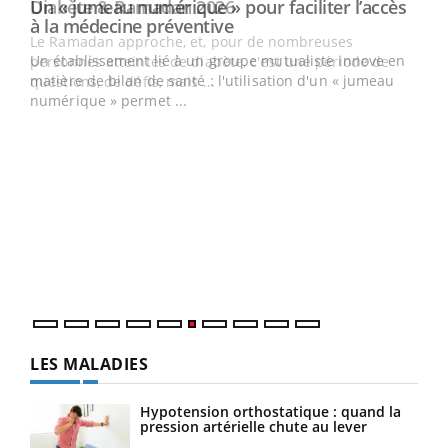
Un « jumeau numérique » pour faciliter l’accès
Youtube
Youtube
à la médecine préventive
Un établissement lié à un groupe mutualiste innove en
e
matière de bilan de santé : l'utilisation d'un « jumeau
numérique » permet ...
COU
You
Coup
vous
épis
LES MALADIES
Hypotension orthostatique : quand la
pression artérielle chute au lever