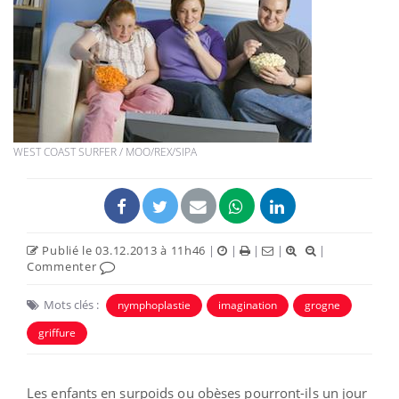
WEST COAST SURFER / MOO/REX/SIPA
Publié le 03.12.2013 à 11h46
|
|
|
|
|
Commenter
Mots clés :
nymphoplastie
imagination
grogne
griffure
Les enfants en surpoids ou obèses pourront-ils un jour