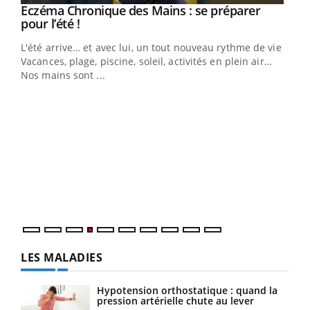
Eczéma Chronique des Mains : se préparer
Youtube
Youtube
pour l’été !
L'été arrive… et avec lui, un tout nouveau rythme de vie !
Vacances, plage, piscine, soleil, activités en plein air…
Nos mains sont ...
Dia
You
Le 
pers
ques
LES MALADIES
Hypotension orthostatique : quand la
pression artérielle chute au lever