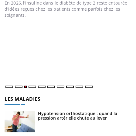
En 2026, l'insuline dans le diabète de type 2 reste entourée
d'idées reçues chez les patients comme parfois chez les
soignants.
Eczéma Chronique des Mains : se préparer pour
D
Youtube
Yo
Youtube
l’été !
L
L'été arrive… et avec lui, un tout nouveau rythme de vie !
at
Vacances, plage, piscine, soleil, activités en plein air… Nos
dé
mains sont ...
LES MALADIES
Hypotension orthostatique : quand la
pression artérielle chute au lever