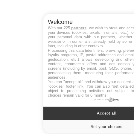
Welcome
With our 225
partners
, we wish to store and acc
your devices (cookies, pixels in emails, etc.),
your personal data with our partners, whether 
website or in our emails, already held by some 
later, including in other contexts.
Processing this data (identifiers, browsing, pref
loyalty programs, IP, postal addresses and emai
geolocation, etc.) allows developing and offer
content, commercial offers and ads across 
screens (including by email, post, SMS, phone, 
personalising them, measuring their performan
audiences.
You can "accept all" and withdraw your consent a
"cookies" footer link
. You can also "set detaile
object to processing activities not subject 
choices remain valid for 6 months.
powered by
Accept all
Set your choices