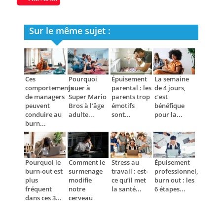
Sur le même sujet :
Ces
Pourquoi
Épuisement
La semaine
comportements
jouer à
parental : les
de 4 jours,
de managers
Super Mario
parents trop
c’est
peuvent
Bros à l’âge
émotifs
bénéfique
conduire au
adulte...
sont...
pour la...
burn...
Pourquoi le
Comment le
Stress au
Épuisement
burn-out est
surmenage
travail : est-
professionnel,
plus
modifie
ce qu’il met
burn out : les
fréquent
notre
la santé...
6 étapes...
dans ces 3...
cerveau