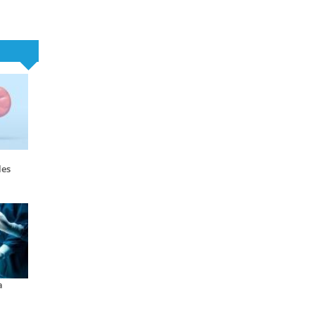
les
a