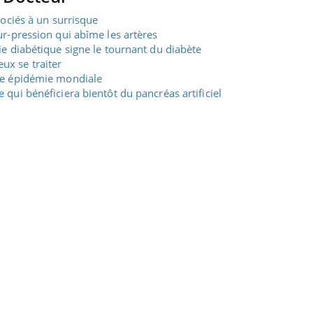
sociés à un surrisque
ur-pression qui abîme les artères
ie diabétique signe le tournant du diabète
ux se traiter
ble épidémie mondiale
 qui bénéficiera bientôt du pancréas artificiel