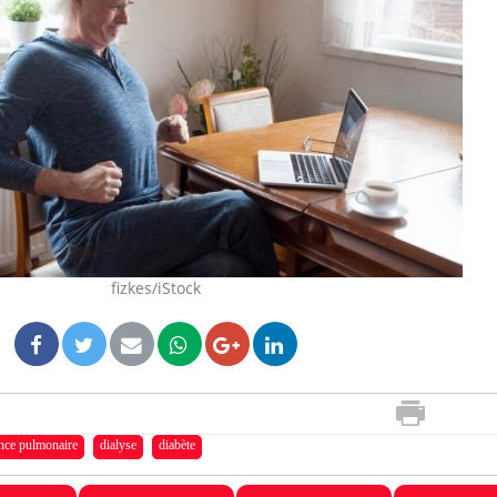
Fatigue en vacances :
Les tro
normal ou signe d’une
modifien
maladie ?
Et si les caries pouvaient
Mon enfa
bientôt disparaître sans
sensibl
plombage ?
très em
fizkes/iStock
Éclipse solaire du 12 août :
Bébés, j
“Des verres adaptés, c'est
quelle 
indispensable pour la
pour les
santé des yeux”
ance pulmonaire
dialyse
diabète