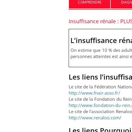
COMPRENDRE
DIAGN
Insuffisance rénale : PLU
L’insuffisance rén
On estime que 10 % des adult
personnes atteintes est ainsi 
Eczé
Yout
expl
Les liens l’insuffi
Il y 
Le site de la Fédération Nation
d'aut
http://www.fnair.asso.fr/
sur l
Le site de la Fondation du Rein
http://www.fondation-du-rein.
Le site de l’association Renalo
http://www.renaloo.com/
Les liens Pourquo