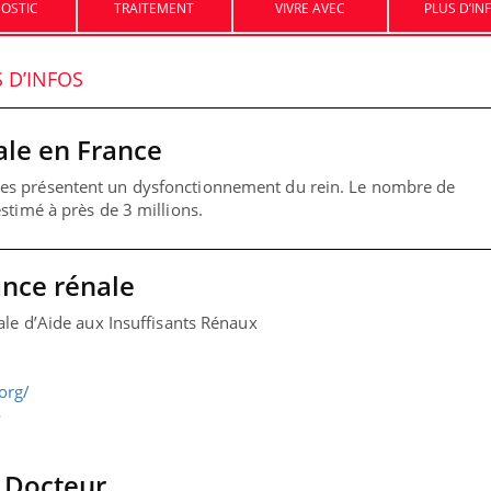
OSTIC
TRAITEMENT
VIVRE AVEC
PLUS D’IN
Carence en fer : com
Youtube
S D’INFOS
Youtube
prévenir
Fatigue, irritabilité, brou
ale en France
même alopécie… Les symp
carence en fer sont multip
es présentent un dysfonctionnement du rein. Le nombre de
...
estimé à près de 3 millions.
ma Chronique des Mains :
ube
Youtube
iquer ma maladie
sance rénale
a des sujets qui sont faciles à aborder...
ale d’Aide aux Insuffisants Rénaux
res non ! D'un côté, poser des questions
a maladie d'un proche c'est montrer ...
org/
o
i Docteur