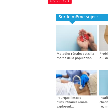
<< VIVRE AVEC
Sur le même sujet :
Maladies rénales : et si la
Probl
moitié de la population...
qui d
Pourquoi les cas
Insuf
d’insuffisance rénale
chron
explosent...
régim