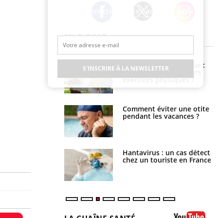
Restez connecté à toute l’actualité de la
Santé
Twitter
Facebook
Instagram
EN DIRECT
ubles du sommeil
Syndrome métabolique :
S'INSCRIRE À LA NEWSLETTER
t votre cerveau !
quels sont les meilleurs
exercices physiques ?
nt est-il trop
Comment éviter une otite
e ou simplement
pendant les vacances ?
pathique ?
eunes enfants :
Hantavirus : un cas détecté
trousse à pharmacie
chez un touriste en France
 vacances ?