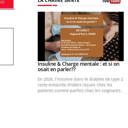
LA CHAÎNE SANTÉ
FOS
Youtube
prendre pour
illard mental ou
tômes de la
les ce qui la rend
Insuline & Charge mentale : et si on
Youtube
Youtube
osait en parler??
En 2026, l'insuline dans le diabète de type 2
reste entourée d'idées reçues chez les
patients comme parfois chez les soignants.
Y
p
L
r