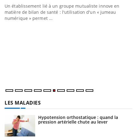
Un établissement lié à un groupe mutualiste innove en
matière de bilan de santé : l'utilisation d'un « jumeau
numérique » permet ...
C
Yo
Co
cu
un
LES MALADIES
Hypotension orthostatique : quand la
pression artérielle chute au lever