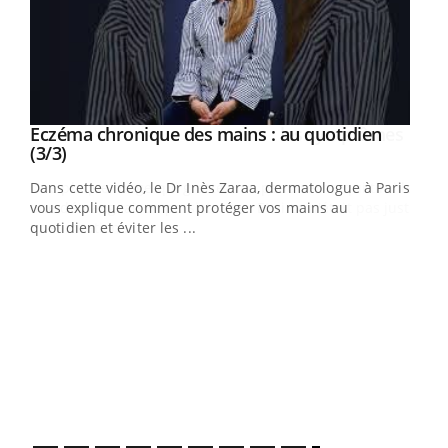
Eczéma chronique des mains : au quotidien
Eczéma chronique des mains : les symptômes
Youtube
Youtube
Youtube
Youtube
(3/3)
(2/3)
Dans cette vidéo, le Dr Inès Zaraa, dermatologue à Paris,
Une plaque rouge qui gratte, une peau sèche qui tiraille,
vous explique comment protéger vos mains au
une démangeaison persistante… Et si ce n'était pas juste
quotidien et éviter les ...
une irritation ...