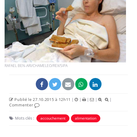
RAFAEL BEN-ARI/CHAMELEO/REX/SIPA
Publié le 27.10.2015 à 12h11
|
|
|
|
|
Commenter
Mots clés :
accouchement
alimentation