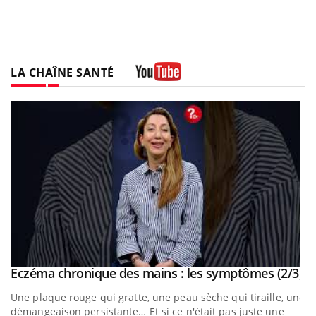
LA CHAÎNE SANTÉ
Youtube
outube
Yo
Eczéma chronique des mains : les symptômes (2/3)
Youtube
Une plaque rouge qui gratte, une peau sèche qui tiraille, une
t
démangeaison persistante… Et si ce n'était pas juste une