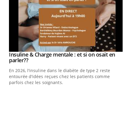
Youtube
Insuline & Charge mentale : et si on osait en
Youtube
Youtube
parler??
En 2026, l'insuline dans le diabète de type 2 reste
entourée d'idées reçues chez les patients comme
parfois chez les soignants.
Ecz
You
pour
L'ét
Vaca
Nos 