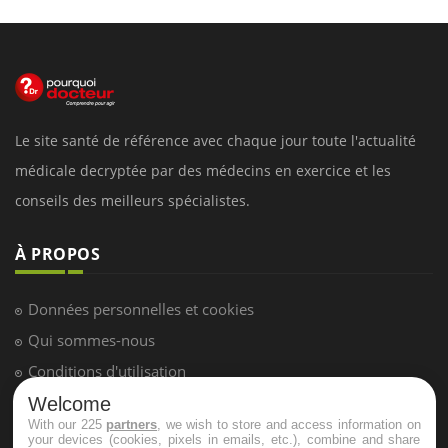
Le site santé de référence avec chaque jour toute l'actualité
médicale decryptée par des médecins en exercice et les
conseils des meilleurs spécialistes.
À PROPOS
Données personnelles et cookies
Qui sommes-nous
Conditions d'utilisation
Plan du site
Welcome
With our 225
partners
, we wish to store and access information on
Mentions Légales
your devices (cookies, pixels in emails, etc.), combine and share