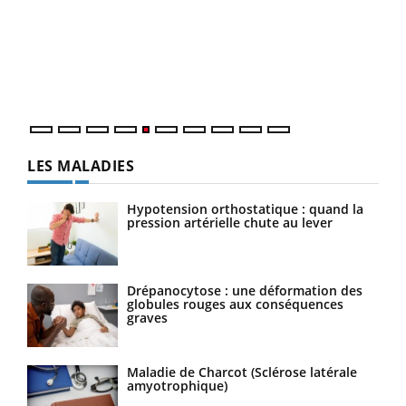
à l
Un é
mati
numé
LES MALADIES
Hypotension orthostatique : quand la
pression artérielle chute au lever
Drépanocytose : une déformation des
globules rouges aux conséquences
graves
Maladie de Charcot (Sclérose latérale
amyotrophique)