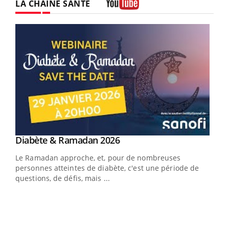
LA CHAÎNE SANTÉ
Youtube
Youtube
Diabète & Ramadan 2026
Youtube
Le Ramadan approche, et, pour de nombreuses
vie !
personnes atteintes de diabète, c'est une période de
…
questions, de défis, mais ...
Un 
You