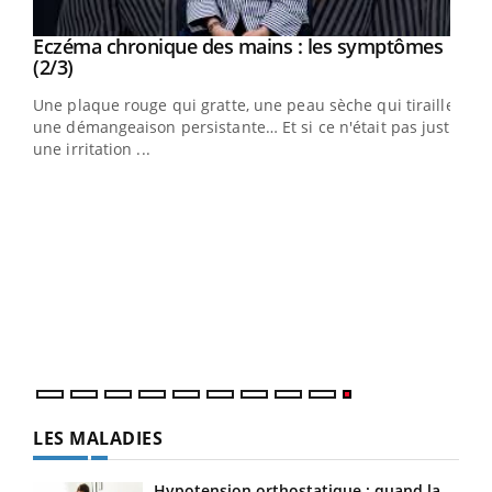
Eczéma chronique des mains : les symptômes
Youtube
Youtube
(2/3)
ris,
Une plaque rouge qui gratte, une peau sèche qui tiraille,
une démangeaison persistante… Et si ce n'était pas juste
une irritation ...
LES MALADIES
Hypotension orthostatique : quand la