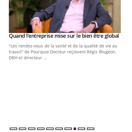
Yout
Quand l’entreprise mise sur le bien être global
Youtube
ndez-
"Les rendez-vous de la santé et de la qualité de vie au
cet
travail" de Pourquoi Docteur reçoivent Régis Blugeon,
DRH et directeur ...
Ecz
You
(3/3
Dans
vous
quot