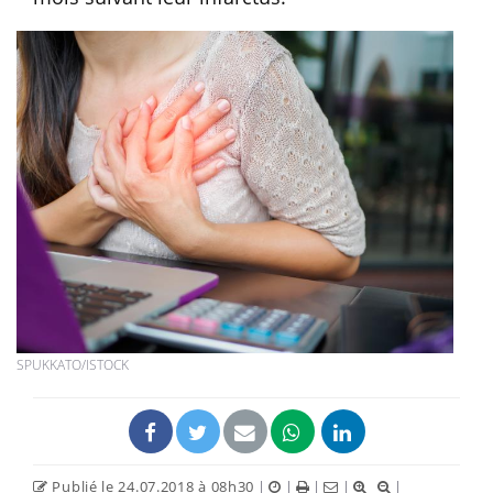
SPUKKATO/ISTOCK
Publié le 24.07.2018 à 08h30
|
|
|
|
|