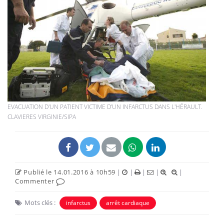
EVACUATION D'UN PATIENT VICTIME D'UN INFARCTUS DANS L'HÉRAULT.
CLAVIERES VIRGINIE/SIPA
Publié le 14.01.2016 à 10h59
|
|
|
|
|
Commenter
Mots clés :
infarctus
arrêt cardiaque