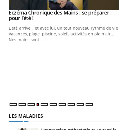
Youtube
Eczéma Chronique des Mains : se préparer
Diabète & Ramadan 2026
Youtube
Youtube
Youtube
pour l’été !
Le Ramadan approche, et, pour de nombreuses
L'été arrive… et avec lui, un tout nouveau rythme de vie !
personnes atteintes de diabète, c'est une période de
Vacances, plage, piscine, soleil, activités en plein air…
questions, de défis, mais ...
Nos mains sont ...
Un 
You
à l
Un é
mati
numé
LES MALADIES
Hypotension orthostatique : quand la