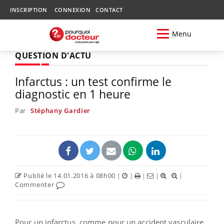
INSCRIPTION
CONNEXION
CONTACT
Menu
QUESTION D'ACTU
Infarctus : un test confirme le
diagnostic en 1 heure
Par
Stéphany Gardier
Publié le 14.01.2016 à 08h00
|
|
|
|
|
Commenter
Pour un infarctus, comme pour un accident vasculaire