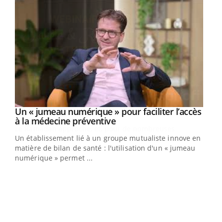
Un « jumeau numérique » pour faciliter l’accès
Youtube
Youtube
à la médecine préventive
Un établissement lié à un groupe mutualiste innove en
e
matière de bilan de santé : l'utilisation d'un « jumeau
numérique » permet ...
COU
You
Coup