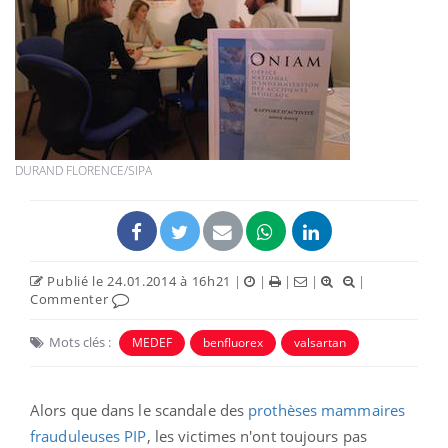
DURAND FLORENCE/SIPA
Publié le 24.01.2014 à 16h21
|
|
|
|
|
Commenter
Mots clés :
MEDEF
benfluorex
valsartan
Alors que dans le scandale des
prothèses mammaires
frauduleuses PIP
, les victimes n'ont toujours pas