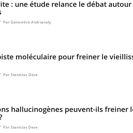
vite : une étude relance le débat autour
s
Par Geneviève Andrianaly
iste moléculaire pour freiner le vieill
Par Stanislas Deve
Comment oublier les
Chikung
écrans en vacances ?
West Nil
il dans 
s hallucinogènes peuvent-ils freiner l
Toujours connectés :
Les méd
comment le travail
protègen
?
empiète de plus en plus
sur nos soirées
Par Stanislas Deve