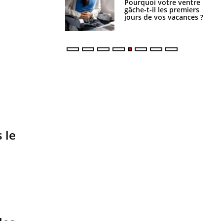
lovirus : ce qui
Pourquoi votre ventre
ans la prise en
gâche-t-il les premiers
des femmes
jours de vos vacances ?
es
 le