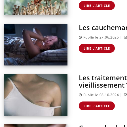
ter une otite
Grossesse à risque : ce jus
 vacances ?
naturel attire l'attention
LIRE L'ARTICLE
des chercheurs
Les cauchemars 
|
Publié le 27.06.2025
LIRE L'ARTICLE
Les traitements
vieillissement 
|
Publié le 08.10.2024
LIRE L'ARTICLE