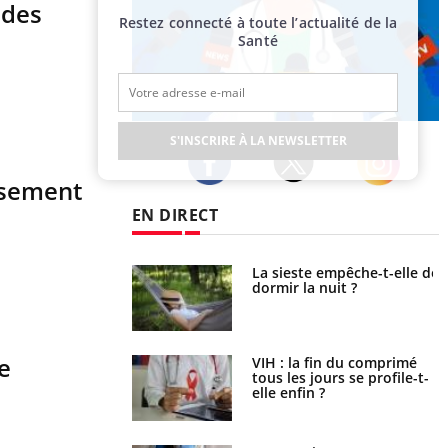
 des
Restez connecté à toute l’actualité de la
Santé
Publicité
S'INSCRIRE À LA NEWSLETTER
issement
Twitter
Facebook
Instagram
EN DIRECT
unya, dengue,
La sieste empêche-t-elle de
e : que se passe-t-
dormir la nuit ?
le sud de la France ?
e
icaments GLP-1
VIH : la fin du comprimé
t-ils aussi les os ?
tous les jours se profile-t-
elle enfin ?