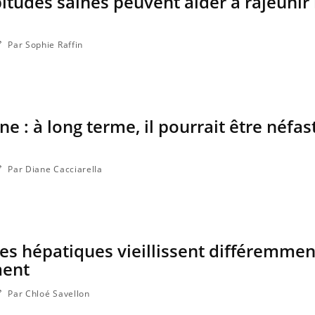
itudes saines peuvent aider à rajeunir 
Par Sophie Raffin
e : à long terme, il pourrait être néfas
Par Diane Cacciarella
ules hépatiques vieillissent différemme
ment
Par Chloé Savellon