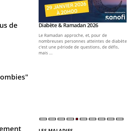
sus de
Youtube
 Mains : se
Diabète & Ramadan 2026
Youtube
outube
Le Ramadan approche, et, pour de
 un tout nouveau
nombreuses personnes atteintes de diabète,
plage, piscine,
c'est une période de questions, de défis,
 air… Nos mains sont
mais ...
Y
f
 zombies"
U
i
l
p
ssement
LES MALADIES