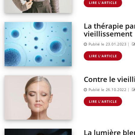
LIRE L'ARTICLE
La thérapie pa
ins :
Carence en fer : comprendre pour
Insu
Youtube
Yout
tube
Youtube
prévenir
osai
vieillissement
es à aborder...
Fatigue, irritabilité, brouillard mental ou
En 20
|
Publié le 23.01.2023
er des questions
même alopécie… Les symptômes de la
reste
st montrer ...
carence en fer sont multiples ce qui la rend
patie
LIRE L'ARTICLE
...
Contre le vieil
|
Publié le 26.10.2022
LIRE L'ARTICLE
La lumière ble