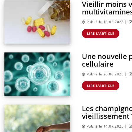
Vieillir moins 
multivitamine
|
Publié le 10.03.2026
LIRE L'ARTICLE
Une nouvelle p
cellulaire
|
Publié le 26.08.2025
s enfants :
Hantavirus : un cas détecté
sse à pharmacie
chez un touriste en France
LIRE L'ARTICLE
ances ?
Les champignon
tabolique :
Mortalité infantile : un
es meilleurs
rapport s’interroge sur son
vieillissement 
ysiques ?
taux élevé en France
|
Publié le 14.07.2025