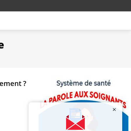
e
ssement ?