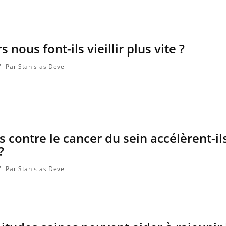
Cancer colorectal : une
Cytoméga
stratégie simple aurait
change d
changé la donne au Pays
charge 
basque
enceint
nous font-ils vieillir plus vite ?
Par Stanislas Deve
 contre le cancer du sein accélèrent-ils
?
Par Stanislas Deve