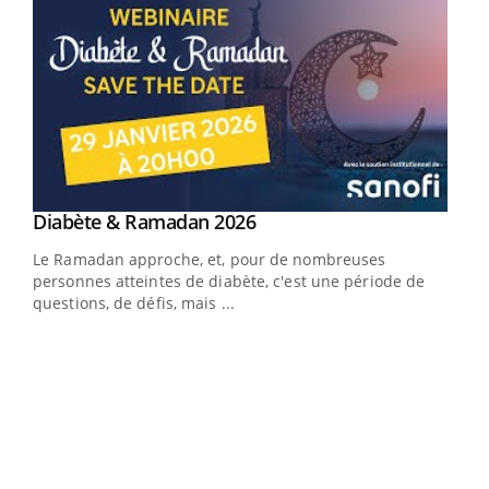
Youtube
Diabète & Ramadan 2026
Youtube
Le Ramadan approche, et, pour de nombreuses
vie !
personnes atteintes de diabète, c'est une période de
…
questions, de défis, mais ...
Un 
You
à l
Un é
mati