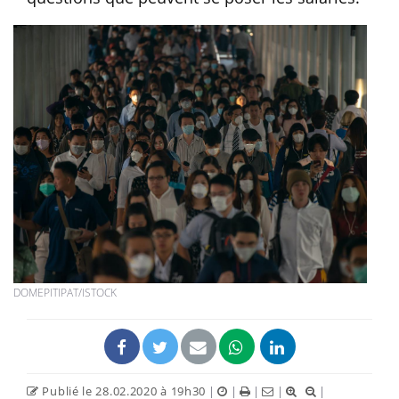
DOMEPITIPAT/ISTOCK
Publié le 28.02.2020 à 19h30
|
|
|
|
|