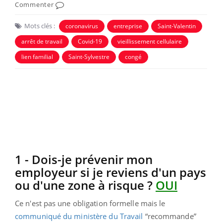
Commenter
Mots clés :
coronavirus
entreprise
Saint-Valentin
arrêt de travail
Covid-19
vieillissement cellulaire
lien familial
Saint-Sylvestre
congé
1 - Dois-je prévenir mon
employeur si je reviens d'un pays
ou d'une zone à risque ?
OUI
Ce n'est pas une obligation formelle mais le
communiqué du ministère du Travail
“recommande”