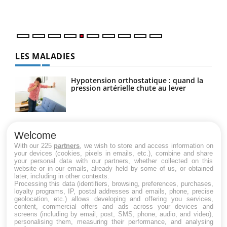
numé
LES MALADIES
Hypotension orthostatique : quand la
pression artérielle chute au lever
Drépanocytose : une déformation des
globules rouges aux conséquences
Welcome
graves
With our 225
partners
, we wish to store and access information on
your devices (cookies, pixels in emails, etc.), combine and share
your personal data with our partners, whether collected on this
website or in our emails, already held by some of us, or obtained
Maladie de Charcot (Sclérose latérale
later, including in other contexts.
amyotrophique)
Processing this data (identifiers, browsing, preferences, purchases,
loyalty programs, IP, postal addresses and emails, phone, precise
geolocation, etc.) allows developing and offering you services,
content, commercial offers and ads across your devices and
screens (including by email, post, SMS, phone, audio, and video),
personalising them, measuring their performance, and analysing