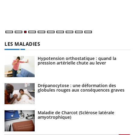
L'été arrive… et avec lui, un tout nouveau rythme de vie !
at
Vacances, plage, piscine, soleil, activités en plein air… Nos
dé
mains sont ...
LES MALADIES
Hypotension orthostatique : quand la
pression artérielle chute au lever
Drépanocytose : une déformation des
globules rouges aux conséquences graves
Maladie de Charcot (Sclérose latérale
amyotrophique)