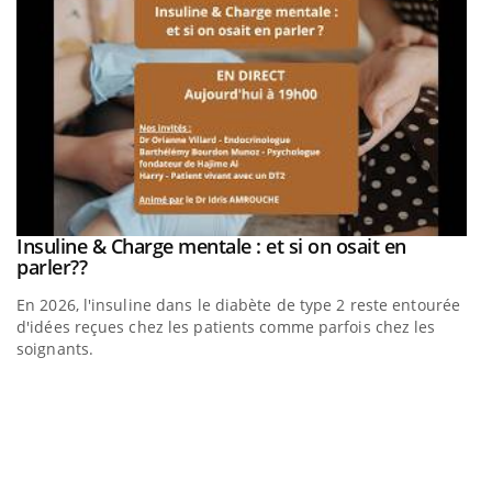
Insuline & Charge mentale : et si on osait en
Youtube
Youtube
parler??
En 2026, l'insuline dans le diabète de type 2 reste entourée
d'idées reçues chez les patients comme parfois chez les
soignants.
Eczéma Chronique des Mains : se préparer pour
D
Youtube
Yo
Youtube
l’été !
L