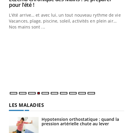
Youtube
pour l’été !
L'été arrive… et avec lui, un tout nouveau rythme de vie !
Vacances, plage, piscine, soleil, activités en plein air…
Nos mains sont ...
Dia
You
Le 
pers
ques
LES MALADIES
Hypotension orthostatique : quand la
pression artérielle chute au lever