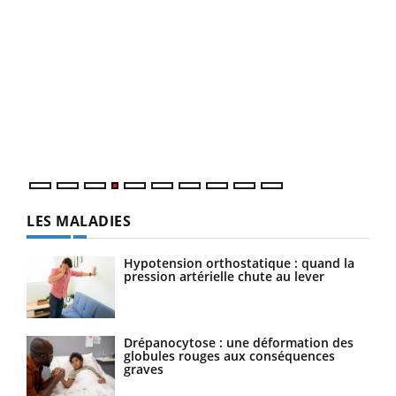
Youtube
Diabète & Ramadan 2026
Un 
Youtube
You
à l
Le Ramadan approche, et, pour de nombreuses
Un é
personnes atteintes de diabète, c'est une période de
mati
questions, de défis, mais ...
numé
LES MALADIES
Hypotension orthostatique : quand la
pression artérielle chute au lever
Drépanocytose : une déformation des
globules rouges aux conséquences
graves