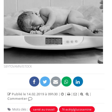
SBYTOVAMN/ISTOCK
Publié le 14.02.2019 à 09h30
|
|
|
|
|
Commenter
Mots clés :
santé au travail
N-acétylglucosamine