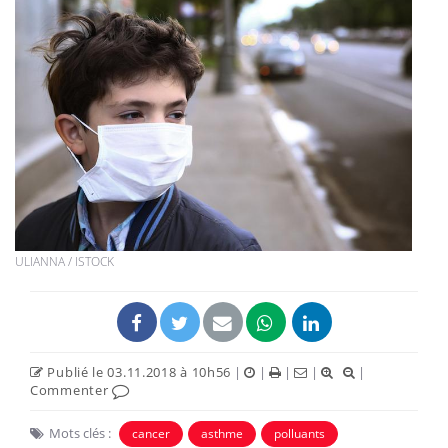
ULIANNA / ISTOCK
Publié le 03.11.2018 à 10h56
|
|
|
|
|
Commenter
Mots clés :
cancer
asthme
polluants