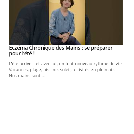
Eczéma Chronique des Mains : se préparer
Youtube
Youtube
pour l’été !
L'été arrive… et avec lui, un tout nouveau rythme de vie !
Vacances, plage, piscine, soleil, activités en plein air…
Nos mains sont ...
Dia
You
Le 
pers
ques