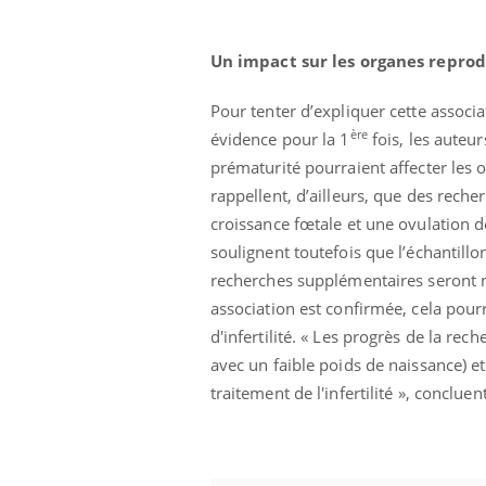
Un impact sur les organes reprod
Pour tenter d’expliquer cette associa
ère
évidence pour la 1
fois, les auteu
prématurité pourraient affecter les
rappellent, d’ailleurs, que des reche
croissance fœtale et une ovulation d
soulignent toutefois que l’échantillo
recherches supplémentaires seront né
association est confirmée, cela pour
d'infertilité. « Les progrès de la rec
avec un faible poids de naissance) et
Eczéma Chronique des Mains :
Care
Youtube
Yout
Youtube
traitement de l'infertilité », concluent
expliquer ma maladie
prév
Il y a des sujets qui sont faciles à aborder...
Fatig
d'autres non ! D'un côté, poser des questions
même
sur la maladie d'un proche c'est montrer ...
caren