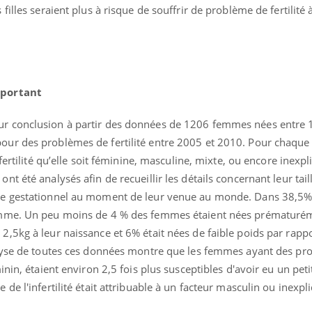
dormir la nuit ?
le risq
 filles seraient plus à risque de souffrir de problème de fertilité à
grimpe-t
VIH : la fin du comprimé
Le Viagr
tous les jours se profile-t-
la propa
elle enfin ?
important
Pourquoi votre ventre
Pourquo
eur conclusion à partir des données de 1206 femmes nées entre 
gâche-t-il les premiers
protéine
jours de vos vacances ?
finalem
pour des problèmes de fertilité entre 2005 et 2010. Pour chaqu
infertilité qu’elle soit féminine, masculine, mixte, ou encore inexpl
nt été analysés afin de recueillir les détails concernant leur taill
âge gestationnel au moment de leur venue au monde. Dans 38,5% 
 femme. Un peu moins de 4 % des femmes étaient nées prématuré
2,5kg à leur naissance et 6% était nées de faible poids par rappo
analyse de toutes ces données montre que les femmes ayant des p
minin, étaient environ 2,5 fois plus susceptibles d'avoir eu un pet
 de l'infertilité était attribuable à un facteur masculin ou inexpl