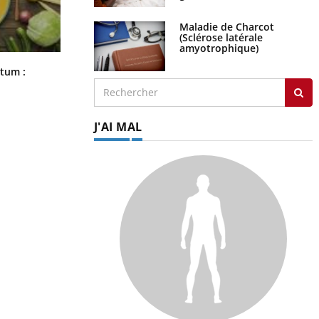
Maladie de Charcot
(Sclérose latérale
amyotrophique)
Comment nous percevons le chaud
rtum :
et le froid : une recherche éclaire le
sujet
J'AI MAL