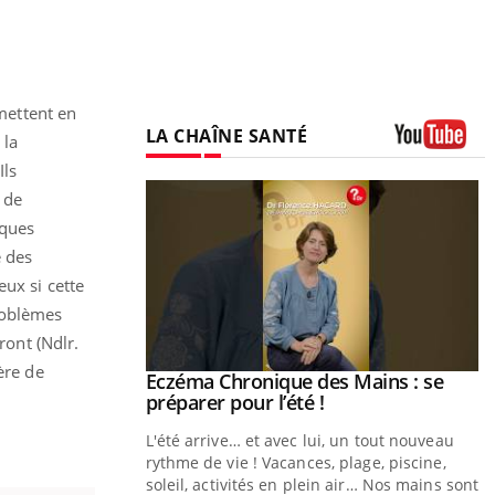
 mettent en
LA CHAÎNE SANTÉ
 la
Youtube
Ils
 de
iques
e des
eux si cette
problèmes
ront (Ndlr.
ère de
ale : et si on
Eczéma Chronique des Mains : se
Youtube
ube
Youtube
préparer pour l’été !
e diabète de type 2
L'été arrive… et avec lui, un tout nouveau
çues chez les
rythme de vie ! Vacances, plage, piscine,
ez les soignants.
soleil, activités en plein air… Nos mains sont