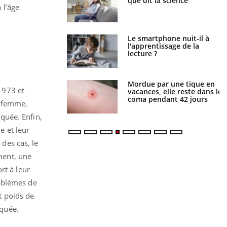
ue de noyade
que dit la science
 l’âge
-il ?
a pourrait-il freiner
Le smartphone nuit-il à
gation du cancer ?
l'apprentissage de la
lecture ?
i manger moins de
Mordue par une tique en
1973 et
s pourrait
vacances, elle reste dans le
ent être bénéfique
coma pendant 42 jours
e femme,
iquée. Enfin,
e et leur
des cas, le
ment, une
rt à leur
roblèmes de
it poids de
iquée.