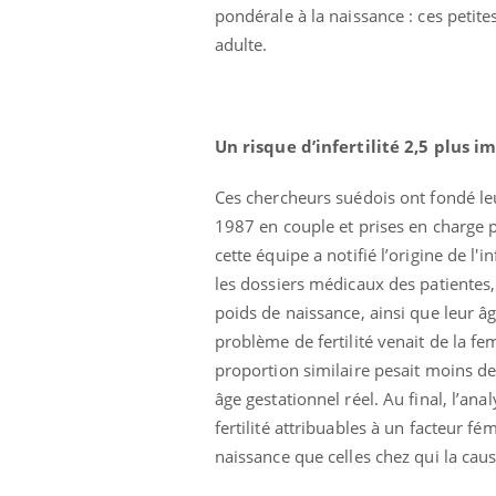
West Nile : que se passe-t-
pondérale à la naissance : ces petites
il dans le sud de la France ?
adulte.
Les médicaments GLP-1
protègent-ils aussi les os ?
Un risque d’infertilité 2,5 plus 
Cytomégalovirus : ce qui
Ces chercheurs suédois ont fondé l
change dans la prise en
charge des femmes
1987 en couple et prises en charge 
enceintes
cette équipe a notifié l’origine de l'
les dossiers médicaux des patientes, o
poids de naissance, ainsi que leur 
problème de fertilité venait de la
proportion similaire pesait moins de 
âge gestationnel réel. Au final, l’
fertilité attribuables à un facteur fé
naissance que celles chez qui la cause