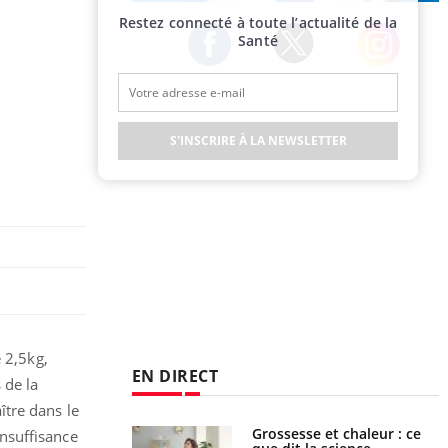
Publicité
Restez connecté à toute l’actualité de la
Santé
Twitter
Facebook
Instagram
S'INSCRIRE À LA NEWSLETTER
e 2,5kg,
EN DIRECT
 de la
ître dans le
haleurs : pourquoi
Grossesse et chaleur : ce
nsuffisance