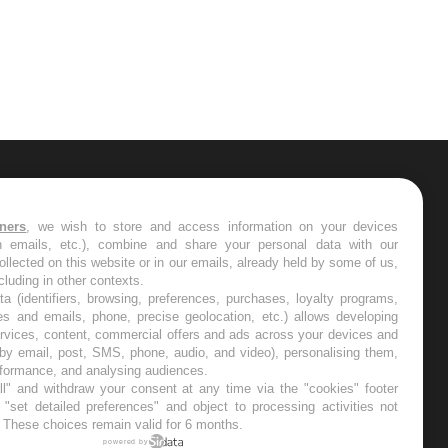
ER
tners
, we wish to store and access information on your devices
in emails, etc.), combine and share your personal data with our
s les semaines les meilleures
ollected on this website or in our emails, already held by some of us,
ncluding in other contexts.
ta (identifiers, browsing, preferences, purchases, loyalty programs,
es and emails, phone, precise geolocation, etc.) allows developing
ervices, content, commercial offers and ads across your devices and
 by email, post, SMS, phone, audio, and video), personalising them,
RE
rformance, and analysing audiences.
l" and withdraw your consent at any time via the "cookies" footer
"set detailed preferences" and object to processing activities not
. These choices remain valid for 6 months.
powered by