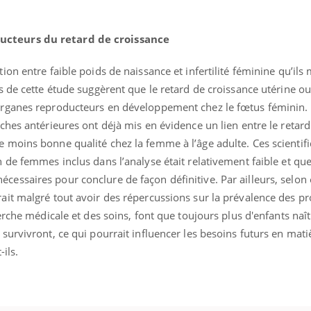
ucteurs du retard de croissance
tion entre faible poids de naissance et infertilité féminine qu’ils
rs de cette étude suggèrent que le retard de croissance utérine ou
 organes reproducteurs en développement chez le fœtus féminin. 
rches antérieures ont déjà mis en évidence un lien entre le retard
e moins bonne qualité chez la femme à l’âge adulte. Ces scientif
n de femmes inclus dans l’analyse était relativement faible et qu
cessaires pour conclure de façon définitive. Par ailleurs, selon 
rait malgré tout avoir des répercussions sur la prévalence des 
herche médicale et des soins, font que toujours plus d'enfants naît
 survivront, ce qui pourrait influencer les besoins futurs en mati
nce en fer : comprendre pour
Insuline & Charge ment
ube
Youtube
Youtube
Yout
-ils.
enir
osait en parler??
ue, irritabilité, brouillard mental ou
En 2026, l'insuline dans l
 alopécie… Les symptômes de la
reste entourée d'idées re
ce en fer sont multiples ce qui la rend
patients comme parfois ch