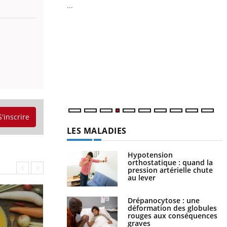
...
Y
L
n
c
m
S'inscrire
LES MALADIES
Hypotension
orthostatique : quand la
pression artérielle chute
au lever
Drépanocytose : une
déformation des globules
rouges aux conséquences
graves