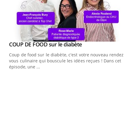
Youtube
cès
COUP DE FOOD sur le diabète
Youtube
Coup de food sur le diabète, c'est votre nouveau rendez-
 en
vous culinaire qui bouscule les idées reçues ! Dans cet
u
épisode, une ...
Qua
You
"Les
trav
DRH 