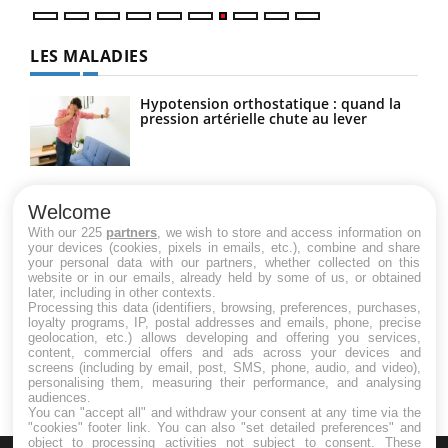
LES MALADIES
Hypotension orthostatique : quand la
pression artérielle chute au lever
Drépanocytose : une déformation des
globules rouges aux conséquences
Welcome
graves
With our 225
partners
, we wish to store and access information on
your devices (cookies, pixels in emails, etc.), combine and share
your personal data with our partners, whether collected on this
website or in our emails, already held by some of us, or obtained
Maladie de Charcot (Sclérose latérale
later, including in other contexts.
amyotrophique)
Processing this data (identifiers, browsing, preferences, purchases,
loyalty programs, IP, postal addresses and emails, phone, precise
geolocation, etc.) allows developing and offering you services,
content, commercial offers and ads across your devices and
screens (including by email, post, SMS, phone, audio, and video),
personalising them, measuring their performance, and analysing
audiences.
You can "accept all" and withdraw your consent at any time via the
"cookies" footer link
. You can also "set detailed preferences" and
object to processing activities not subject to consent. These