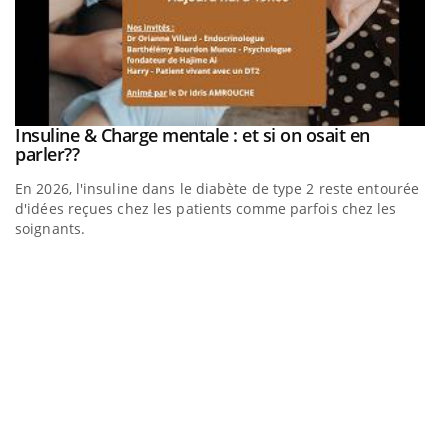
be
Insuline & Charge mentale : et si on osait en
Youtube
Youtube
parler??
En 2026, l'insuline dans le diabète de type 2 reste entourée
a
d'idées reçues chez les patients comme parfois chez les
soignants.
E
Yo
l’
L'
Va
ma