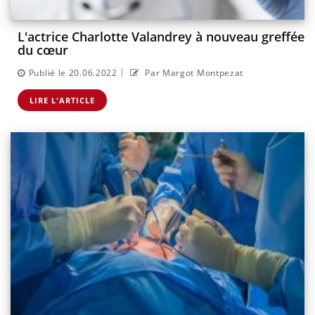
L'actrice Charlotte Valandrey à nouveau greffée
du cœur
|
Publié le 20.06.2022
Par Margot Montpezat
LIRE L'ARTICLE