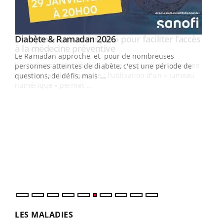
Youtube
Diabète & Ramadan 2026
Un « jumeau numérique » pour faciliter l’accès
Youtube
Youtube
Youtube
à la médecine préventive
Le Ramadan approche, et, pour de nombreuses
Un établissement lié à un groupe mutualiste innove en
personnes atteintes de diabète, c'est une période de
matière de bilan de santé : l'utilisation d'un « jumeau
questions, de défis, mais ...
numérique » permet ...
COU
You
Coup
vous
épis
LES MALADIES