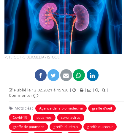
PETERSCHREIBER.MEDIA / ISTOCK.
Publié le 12.02.2021 à 15h30
|
|
|
|
|
Commenter
Mots clés :
Agence de la biomédecine
greffe d'oeil
Covid-19
squames
coronavirus
greffe de poumons
greffe d'utérus
greffe du coeur