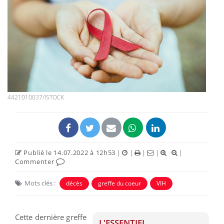
4421010037/ISTOCK
Publié le 14.07.2022 à 12h53
|
|
|
|
|
Commenter
Mots clés :
décès
greffe du coeur
VIH
Cette dernière greffe
L'ESSENTIEL