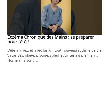
Eczéma Chronique des Mains : se préparer
Youtube
Youtube
pour l’été !
L'été arrive… et avec lui, un tout nouveau rythme de vie !
Vacances, plage, piscine, soleil, activités en plein air…
Nos mains sont ...
Dia
You
Le 
pers
ques