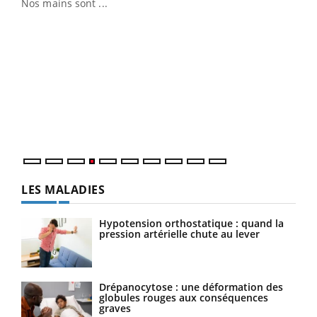
Nos mains sont ...
Youtube
Diabète & Ramadan 2026
Un 
Youtube
You
à l
Le Ramadan approche, et, pour de nombreuses
Un é
personnes atteintes de diabète, c'est une période de
mati
questions, de défis, mais ...
numé
LES MALADIES
Hypotension orthostatique : quand la
pression artérielle chute au lever
Drépanocytose : une déformation des
globules rouges aux conséquences
graves