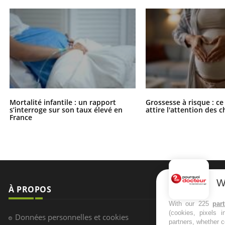
Mortalité infantile : un rapport
Grossesse à risque : ce
s’interroge sur son taux élevé en
attire l'attention des 
France
W
À PROPOS
NEWSLETT
With our 225
par
(cookies, pixels 
Recevez toute
partners, whether c