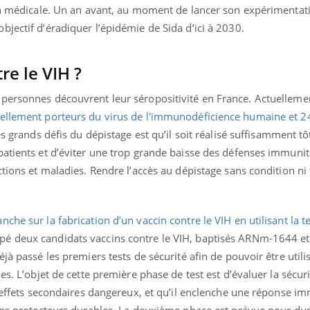
ients comme parfois chez les soignants.
soleil, activités en plein
ion médicale. Un an avant, au moment de lancer son expérimentati
sont ...
jectif d’éradiquer l’épidémie de Sida d’ici à 2030.
re le VIH ?
personnes découvrent leur séropositivité en France. Actuelleme
uellement porteurs du virus de l'immunodéficience humaine et 2
es grands défis du dépistage est qu’il soit réalisé suffisamment tô
patients et d’éviter une trop grande baisse des défenses immunit
tions et maladies. Rendre l’accès au dépistage sans condition ni 
che sur la fabrication d’un vaccin contre le VIH en utilisant la 
pé deux candidats vaccins contre le VIH, baptisés ARNm-1644 
jà passé les premiers tests de sécurité afin de pouvoir être utili
es. L’objet de cette première phase de test est d’évaluer la sécur
d’effets secondaires dangereux, et qu’il enclenche une réponse i
orps protecteurs durables. La deuxième phase est prévue pour du