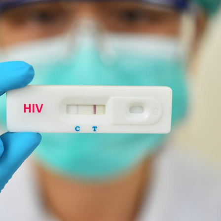
Chikungunya, dengue,
La siest
West Nile : que se passe-
de dormi
t-il dans le sud de la
France ?
Les médicaments GLP-1
VIH : la
protègent-ils aussi les os
tous les
?
elle enfi
Cytomégalovirus : ce qui
Pourquo
change dans la prise en
gâche-t-
charge des femmes
jours de
enceintes