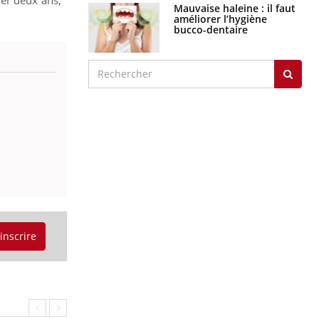
graves
Maladie de Charcot
(Sclérose latérale
amyotrophique)
J'AI MAL
'inscrire