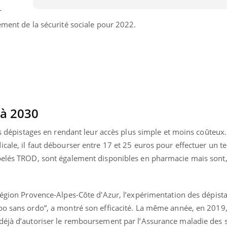
r
ement de la sécurité sociale pour 2022.
 à 2030
des dépistages en rendant leur accès plus simple et moins coûteux.
cale, il faut débourser entre 17 et 25 euros pour effectuer un te
pelés TROD, sont également disponibles en pharmacie mais sont,
uline & Charge mentale : et si on
Eczéma Chronique des
tube
Youtube
Youtube
Y
it en parler??
préparer pour l’été !
région Provence-Alpes-Côte d'Azur, l’expérimentation des dépista
bo sans ordo”, a montré son efficacité. La même année, en 2019
026, l'insuline dans le diabète de type 2
L'été arrive… et avec lui,
e entourée d'idées reçues chez les
rythme de vie ! Vacances, 
déjà d’autoriser le remboursement par l’Assurance maladie des 