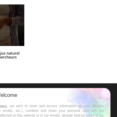
SYMPTÔMES
Douleurs de l’avant-pied :
des métatarsalgies à 90 %
liées à problème d’appui
Mauvaise haleine : il faut
améliorer l’hygiène
Comment oublier les écrans en
 jus naturel
bucco-dentaire
vacances ?
chercheurs
elcome
ER
tners
, we wish to store and access information on your devices
in emails, etc.), combine and share your personal data with our
s les semaines les meilleures
ollected on this website or in our emails, already held by some of us,