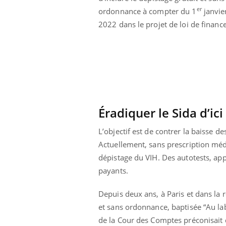
er
ordonnance à compter du 1
janvie
2022 dans le projet de loi de financ
Éradiquer le Sida d’ici
Carence en fer : comprendre pour
Youtube
Youtube
prévenir
L’objectif est de contrer la baisse 
Actuellement, sans prescription médi
Fatigue, irritabilité, brouillard mental ou
même alopécie… Les symptômes de la
dépistage du VIH. Des autotests, ap
carence en fer sont multiples ce qui la rend
payants.
...
 Mains :
Ins
You
Youtube
osa
Depuis deux ans, à Paris et dans la 
et sans ordonnance, baptisée “Au la
aciles à aborder...
En 2
poser des
rest
de la Cour des Comptes préconisait 