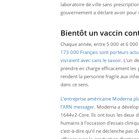
'un proche c'est
pat
laboratoire de ville sans prescript
gouvernement a déclaré avoir pour ob
Bientôt un vaccin cont
Chaque année, entre 5 000 et 6 000 
173 000 Français sont porteurs act
vivraient avec sans le savoir
. L’un d
prendre en charge efficacement les 
rendent la personne fragile aux infec
dans ce sens.
L’entreprise américaine Moderna plan
l’ARN messager
. Moderna a dévelop
1644v2-Core. Ils ont tous les deux dé
humains à l'occasion d'essais cliniqu
c'est-à-dire qu’il ne déclenche pas 
efficace avec la production d’antic