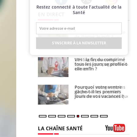
Restez connecté à toute l’actualité de la
Twitter
Facebook
Instagram
Santé
EN DIRECT
e empêche-t-elle
Fortes chaleurs :
r la nuit ?
pourquoi le risque de
noyade grimpe-t-il ?
S'INSCRIRE À LA NEWSLETTER
 fin du comprimé
Le Viagra pourrait-il
 jours se profile-t-
freiner la propagation du
n ?
cancer ?
i votre ventre
Pourquoi manger moins
il les premiers
de protéines pourrait
 vos vacances ?
finalement être bénéfique