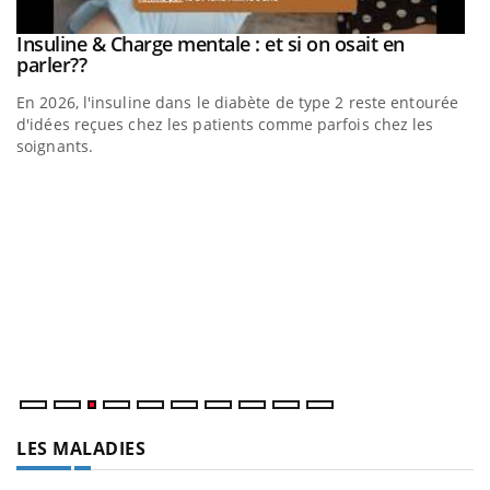
be
Insuline & Charge mentale : et si on osait en
Youtube
Youtube
parler??
En 2026, l'insuline dans le diabète de type 2 reste entourée
a
d'idées reçues chez les patients comme parfois chez les
soignants.
E
Yo
l’
L'
Va
ma
LES MALADIES