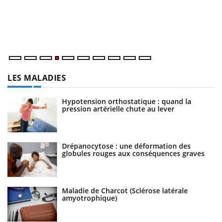
L
at
dé
LES MALADIES
Hypotension orthostatique : quand la
pression artérielle chute au lever
Drépanocytose : une déformation des
globules rouges aux conséquences graves
Maladie de Charcot (Sclérose latérale
amyotrophique)