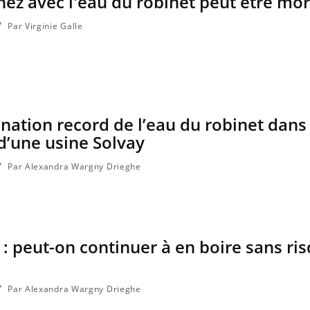
 nez avec l'eau du robinet peut être mor
ce en fer sont multiples ce qui la rend
patients comme parfois ch
Par Virginie Galle
nation record de l’eau du robinet dans
 d’une usine Solvay
Par Alexandra Wargny Drieghe
 : peut-on continuer à en boire sans ri
Par Alexandra Wargny Drieghe