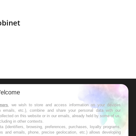
obinet
elcome
ER
tners
, we wish to store and access information on your devices
in emails, etc.), combine and share your personal data with our
s les semaines les meilleures
ollected on this website or in our emails, already held by some of us,
ncluding in other contexts.
ta (identifiers, browsing, preferences, purchases, loyalty programs,
es and emails, phone, precise geolocation, etc.) allows developing