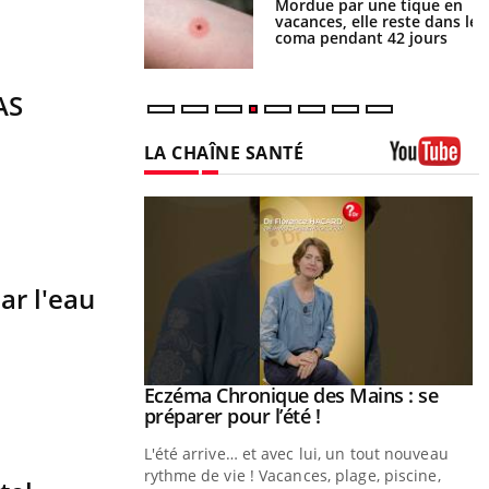
i manger moins de
Mordue par une tique en
s pourrait
vacances, elle reste dans le
ent être bénéfique
coma pendant 42 jours
AS
LA CHAÎNE SANTÉ
Youtube
ar l'eau
ale : et si on
Eczéma Chronique des Mains : se
Youtube
ube
Youtube
préparer pour l’été !
e diabète de type 2
L'été arrive… et avec lui, un tout nouveau
çues chez les
rythme de vie ! Vacances, plage, piscine,