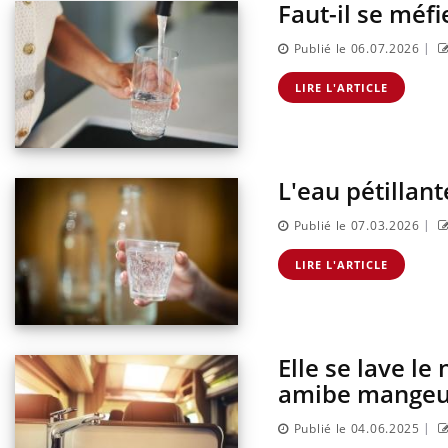
Faut-il se méfi
|
Publié le 06.07.2026
LIRE L'ARTICLE
L'eau pétillant
|
Publié le 07.03.2026
LIRE L'ARTICLE
Chikungunya, dengue,
West Nile : que se passe-t-
il dans le sud de la France ?
Elle se lave le
Les médicaments GLP-1
protègent-ils aussi les os ?
amibe mangeu
|
Publié le 04.06.2025