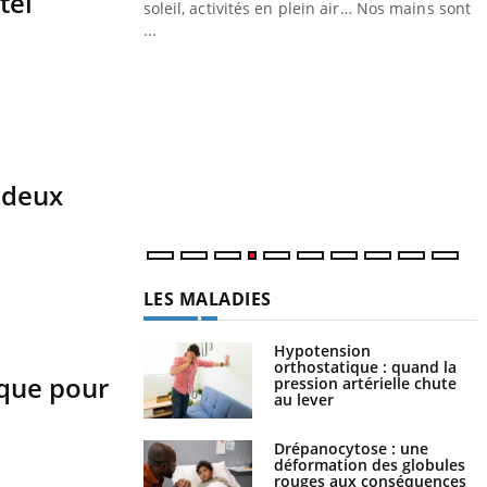
tel
ez les soignants.
soleil, activités en plein air… Nos mains sont
...
Y
L
n
c
m
 deux
LES MALADIES
Hypotension
orthostatique : quand la
sque pour
pression artérielle chute
au lever
Drépanocytose : une
déformation des globules
rouges aux conséquences