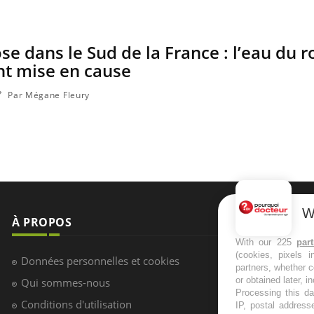
se dans le Sud de la France : l’eau du r
nt mise en cause
Par Mégane Fleury
W
À PROPOS
NEWSLETT
With our 225
par
(cookies, pixels 
Recevez toute
Données personnelles et cookies
partners, whether c
infos santé
or obtained later, i
Qui sommes-nous
Processing this da
Conditions d'utilisation
IP, postal address