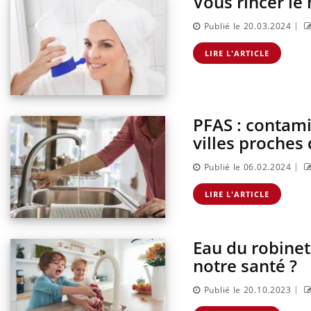
Vous rincer le
sur la maladie d'un proche c'est montrer ...
caren
...
|
Publié le 20.03.2024
LIRE L'ARTICLE
PFAS : contami
villes proches
|
Publié le 06.02.2024
LIRE L'ARTICLE
Eau du robinet
notre santé ?
|
Publié le 20.10.2023