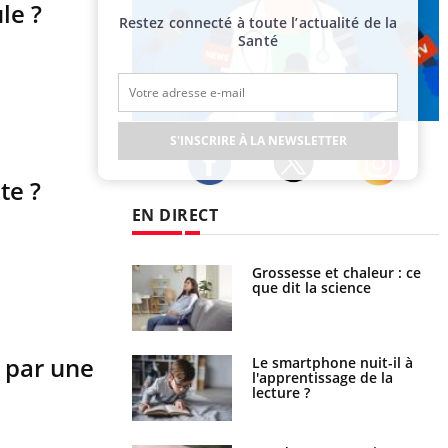
le ?
Restez connecté à toute l’actualité de la
Santé
Publicité
S'INSCRIRE À LA NEWSLETTER
te ?
Twitter
Facebook
Instagram
EN DIRECT
haleurs : pourquoi
Grossesse et chaleur : ce
ue de noyade
que dit la science
-il ?
e par une
a pourrait-il freiner
Le smartphone nuit-il à
gation du cancer ?
l'apprentissage de la
lecture ?