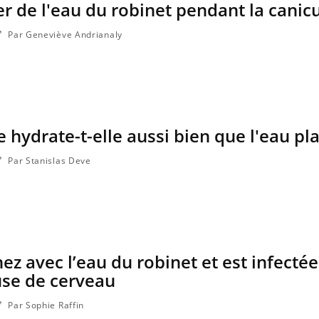
er de l'eau du robinet pendant la canicu
Par Geneviève Andrianaly
e hydrate-t-elle aussi bien que l'eau pla
Par Stanislas Deve
La sieste empêche-t-elle de
Fortes c
dormir la nuit ?
le risq
grimpe-t
 nez avec l’eau du robinet et est infecté
VIH : la fin du comprimé
Le Viagr
tous les jours se profile-t-
la propa
se de cerveau
elle enfin ?
Par Sophie Raffin