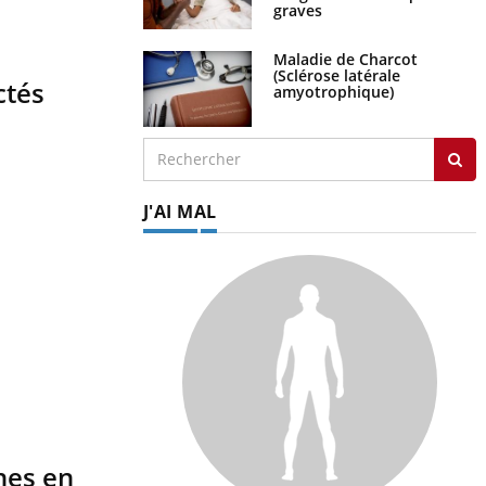
graves
Maladie de Charcot
(Sclérose latérale
ctés
amyotrophique)
J'AI MAL
ches en