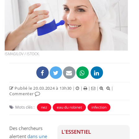
ISMAGILOV / ISTOCK.
Publié le 20.03.2024 à 13h30
|
|
|
|
|
Commenter
Mots clés :
nez
eau du robinet
infection
Des chercheurs
L'ESSENTIEL
alertent
dans une