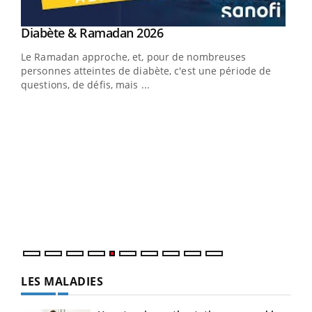
Youtube
Diabète & Ramadan 2026
Youtube
Le Ramadan approche, et, pour de nombreuses
vie !
personnes atteintes de diabète, c'est une période de
…
questions, de défis, mais ...
Un 
You
à l
Un é
mati
numé
LES MALADIES