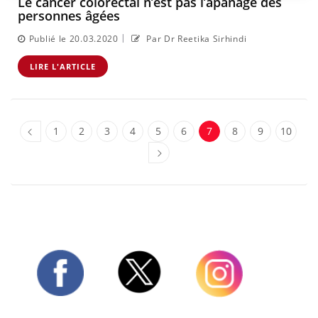
Le cancer colorectal n’est pas l’apanage des
personnes âgées
|
Publié le 20.03.2020
Par Dr Reetika Sirhindi
LIRE L'ARTICLE
1
2
3
4
5
6
7
8
9
10
Twitter
Facebook
Instagram