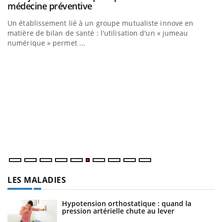
Youtube
médecine préventive
Un établissement lié à un groupe mutualiste innove en
matière de bilan de santé : l'utilisation d'un « jumeau
numérique » permet ...
C
Yo
Co
cu
un
LES MALADIES
Hypotension orthostatique : quand la
pression artérielle chute au lever