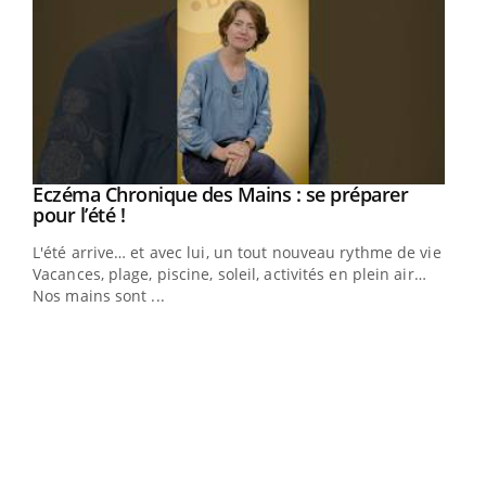
Eczéma Chronique des Mains : se préparer
Youtube
Youtube
pour l’été !
L'été arrive… et avec lui, un tout nouveau rythme de vie !
Vacances, plage, piscine, soleil, activités en plein air…
Nos mains sont ...
Dia
You
Le 
pers
ques