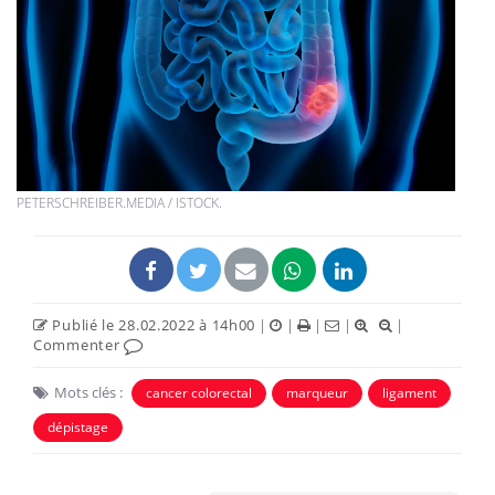
PETERSCHREIBER.MEDIA / ISTOCK.
Publié le 28.02.2022 à 14h00
|
|
|
|
|
Commenter
Mots clés :
cancer colorectal
marqueur
ligament
dépistage