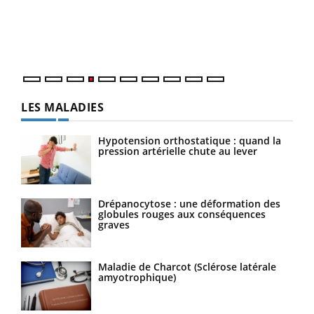
Le 
pers
ques
LES MALADIES
Hypotension orthostatique : quand la
pression artérielle chute au lever
Drépanocytose : une déformation des
globules rouges aux conséquences
graves
Maladie de Charcot (Sclérose latérale
amyotrophique)