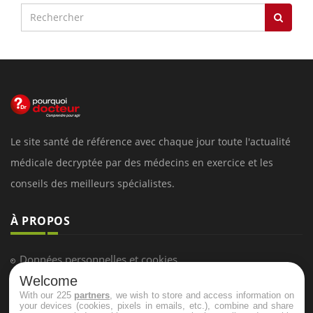
Le site santé de référence avec chaque jour toute l'actualité
médicale decryptée par des médecins en exercice et les
conseils des meilleurs spécialistes.
À PROPOS
Données personnelles et cookies
Welcome
Qui sommes-nous
With our 225
partners
, we wish to store and access information on
Conditions d'utilisation
your devices (cookies, pixels in emails, etc.), combine and share