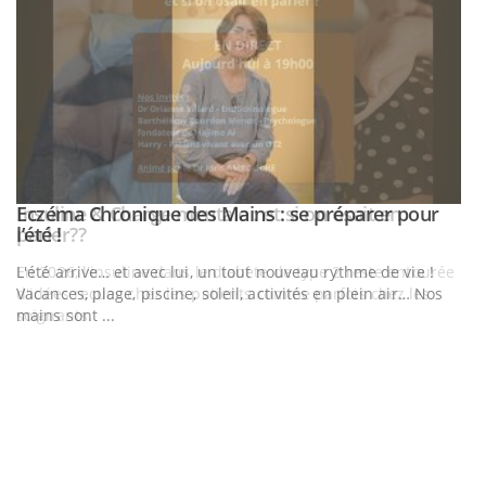
Eczéma Chronique des Mains : se préparer pour
Youtube
Youtube
l’été !
e
L'été arrive… et avec lui, un tout nouveau rythme de vie !
Vacances, plage, piscine, soleil, activités en plein air… Nos
mains sont ...
D
Yo
L
at