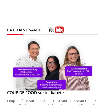
LA CHAÎNE SANTÉ
Youtube
Youtube
Yout
COUP DE FOOD sur le diabète
Quand l’entreprise mise sur le bien être global
Youtube
Youtube
Coup de food sur le diabète, c'est votre nouveau rendez-
"Les rendez-vous de la santé et de la qualité de vie au