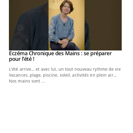
Eczéma Chronique des Mains : se préparer
Youtube
Youtube
pour l’été !
L'été arrive… et avec lui, un tout nouveau rythme de vie !
Vacances, plage, piscine, soleil, activités en plein air…
Nos mains sont ...
Dia
You
Le 
pers
ques