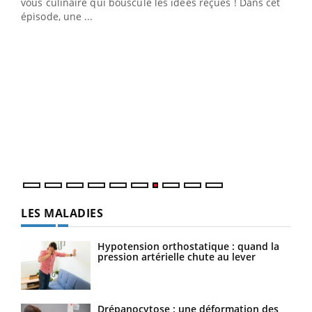
 en
vous culinaire qui bouscule les idées reçues ! Dans cet
u
épisode, une ...
Qua
You
"Les
trav
DRH 
LES MALADIES
Hypotension orthostatique : quand la
pression artérielle chute au lever
Drépanocytose : une déformation des