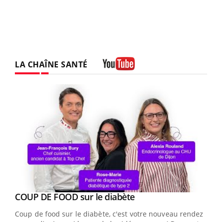
LA CHAÎNE SANTÉ
Youtube
Youtube
cès
COUP DE FOOD sur le diabète
Youtube
Coup de food sur le diabète, c'est votre nouveau rendez-