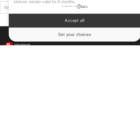
choices remain valid for 6 months.
powered by
Accept all
Set your choices
Cookies settings
Le site santé de référence avec chaque jour toute l'actualité
médicale decryptée par des médecins en exercice et les
conseils des meilleurs spécialistes.
À PROPOS
Données personnelles et cookies
Qui sommes-nous
Conditions d'utilisation