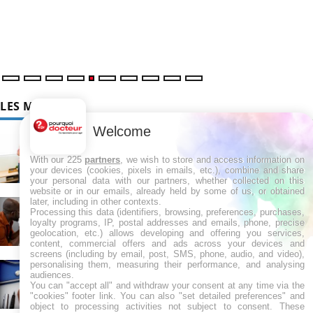
LES MALADIES
Welcome
Hypotension orthostatique : quand la pression
artérielle chute au lever
With our 225
partners
, we wish to store and access information on
your devices (cookies, pixels in emails, etc.), combine and share
your personal data with our partners, whether collected on this
website or in our emails, already held by some of us, or obtained
Drépanocytose : une déformation des globules
later, including in other contexts.
rouges aux conséquences graves
Processing this data (identifiers, browsing, preferences, purchases,
loyalty programs, IP, postal addresses and emails, phone, precise
geolocation, etc.) allows developing and offering you services,
content, commercial offers and ads across your devices and
screens (including by email, post, SMS, phone, audio, and video),
Maladie de Charcot (Sclérose latérale
personalising them, measuring their performance, and analysing
amyotrophique)
audiences.
You can "accept all" and withdraw your consent at any time via the
"cookies" footer link
. You can also "set detailed preferences" and
object to processing activities not subject to consent. These