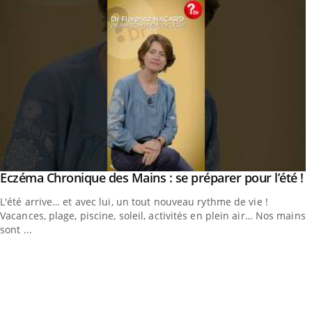
utube
Y
Eczéma Chronique des Mains : se préparer pour l’été !
Youtube
L'été arrive… et avec lui, un tout nouveau rythme de vie !
Vacances, plage, piscine, soleil, activités en plein air… Nos mains
sont ...