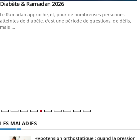
outube
Youtube
Diabète & Ramadan 2026
Youtube
Le Ramadan approche, et, pour de nombreuses personnes
atteintes de diabète, c'est une période de questions, de défis,
mais ...
LES MALADIES
Hypotension orthostatique : quand la pression