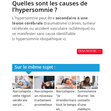
Quelles sont les causes de
l’hypersomnie ?
L’hypersomnie peut être
secondaire à une
lésion cérébrale
(traumatisme crânien, tumeur
cérébrale ou accident vasculaire ischémique) ou
se manifester sans cause identifiable
(« hypersomnie idiopathique »).
DIAGNOSTIC >>
Sur le même sujet :
Narcolepsie :
Narcolepsie :
Narcolepsie :
Somnolence
cette région
un nouveau
"Je
diurne : les
cérébrale
traitement
m’endormais
conseils
serait...
prometteur
tout le temps
d'une
en...
médecin