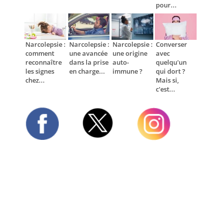
pour...
Narcolepsie :
Narcolepsie :
Narcolepsie :
Converser
comment
une avancée
une origine
avec
reconnaître
dans la prise
auto-
quelqu'un
les signes
en charge...
immune ?
qui dort ?
chez...
Mais si,
c'est...
Twitter
Facebook
Instagram