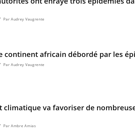
 autorités ont enrayé trois épidémies da
ce en fer sont multiples ce qui la rend
patients comme parfois ch
Par Audrey Vaugrente
le continent africain débordé par les é
Par Audrey Vaugrente
 climatique va favoriser de nombreus
Par Ambre Amias