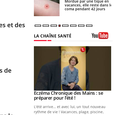
i manger moins de
Mordue par une tique en
s pourrait
vacances, elle reste dans le
ent être bénéfique
coma pendant 42 jours
es et des
LA CHAÎNE SANTÉ
Youtube
s de
ale : et si on
Eczéma Chronique des Mains : se
Youtube
ube
Youtube
préparer pour l’été !
e diabète de type 2
L'été arrive… et avec lui, un tout nouveau
çues chez les
rythme de vie ! Vacances, plage, piscine,