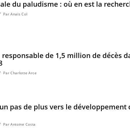
le du paludisme : où en est la recherc
Par Anaïs Col
 responsable de 1,5 million de décès d
8
Par Charlotte Arce
La sieste empêche-t-elle de
Fortes c
dormir la nuit ?
le risq
grimpe-t
 un pas de plus vers le développement
VIH : la fin du comprimé
Le Viagr
tous les jours se profile-t-
la propa
elle enfin ?
Par Antoine Costa