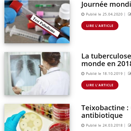
Journée mondia
|
Publié le 25.04.2020
LIRE L'ARTICLE
La tuberculose
monde en 201
|
Publié le 18.10.2019
Chikungunya, dengue,
West Nile : que se passe-t-
LIRE L'ARTICLE
il dans le sud de la France ?
Teixobactine :
Les médicaments GLP-1
protègent-ils aussi les os ?
antibiotique
|
Publié le 24.03.2018