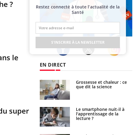
he ?
Restez connecté à toute l’actualité de la
Santé
Publicité
S'INSCRIRE À LA NEWSLETTER
ans le
Twitter
Facebook
Instagram
EN DIRECT
haleurs : pourquoi
Grossesse et chaleur : ce
ue de noyade
que dit la science
-il ?
 du super
a pourrait-il freiner
Le smartphone nuit-il à
gation du cancer ?
l'apprentissage de la
lecture ?