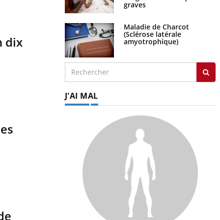
graves
Maladie de Charcot
(Sclérose latérale
 dix
amyotrophique)
J'AI MAL
nes
 de