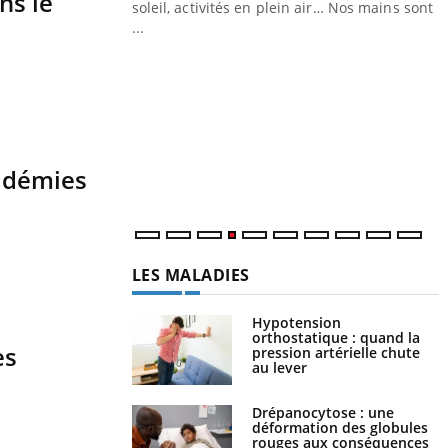
ns le
ez les soignants.
soleil, activités en plein air… Nos mains sont
...
Y
L
n
c
m
pidémies
LES MALADIES
Hypotension
orthostatique : quand la
es
pression artérielle chute
au lever
Drépanocytose : une
déformation des globules
rouges aux conséquences