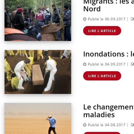
Migrants : les
sur la maladie d'un proche c'est montrer ...
caren
Nord
...
|
Publié le 06.09.2017
LIRE L'ARTICLE
Inondations : 
|
Publié le 04.09.2017
LIRE L'ARTICLE
Le changement
maladies
|
Publié le 04.08.2017